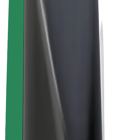
Termini e condizioni
Privacy
Cookies
© 2026 Bolt Technology OÜ
Prodotti
Corse
Monopattini
Bolt Market
Bolt Food
Bolt Drive
Bolt per le aziende
Bicicletta elettrica