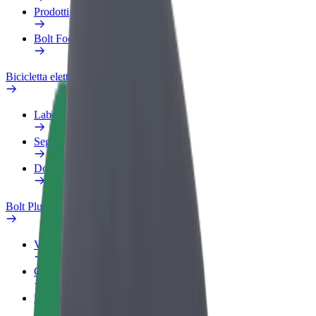
Prodotti
Bolt Food per il commercio
Bicicletta elettrica
Laboratorio sulla Sicurezza
Segnala un problema
Domande Frequenti
Bolt Plus
Vantaggi
Come aderire
Domande Frequenti