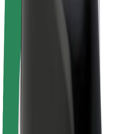
Bolt Plus
Collabora con Bolt
Autisti
Ricavi autista
Corriere
Ricavi corriere
Esercenti Bolt Food
Flotte
Franchise
Società
Lavora con noi
Informazioni Su Bolt