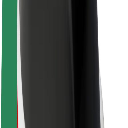
Sostenibilità in Bolt
Project Zero
Blog
Sala stampa
Linee guida del marchio
Missione
Relazioni con gli investitori
Leadership
Marca
Media
Fondo Urban
Sicurezza
Viaggia in sicurezza