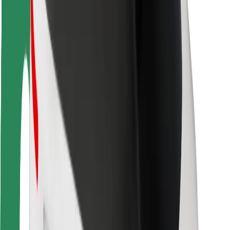
Guida in sicurezza
Vai in sicurezza
Laboratorio sulla Sicurezza
Città
Posizioni
Soluzioni Per la Città
Aeroporti
Stazioni di ricarica
Supporto
Per i Guidatori
Per i conducenti
Per corrieri