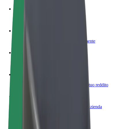
Diventa un driver
Fai soldi alle tue condizioni
Diventa un autista Bolt
Fornisci cibo e ricevi pagato settimanalmente
Aggiungi il tuo ristorante o negozio
Ottieni più clienti e aumenta le vendite
Iscriviti come proprietario della flotta
Aggiungi la tua flotta a Bolt e aumenta il tuo reddito
Bolt per le aziende
Prodotti e servizi Bolt scalabili per la tua azienda