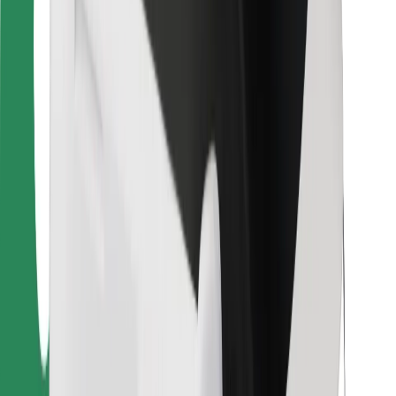
Bolt Food
Per i proprietari di flotta
Per ristoranti
Bolt per le aziende
Altro
Fornitori
Termini e condizioni
Cookies
Sicurezza
Fai una corsa in pochi minuti!
Scarica Bolt
Trova il tuo cibo preferito!