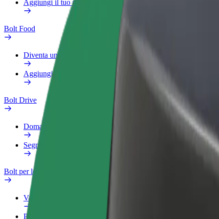
Aggiungi il tuo ristorante o negozio
Bolt Food
Diventa un autista Bolt
Aggiungi il tuo ristorante o negozio
Bolt Drive
Domande Frequenti
Segnala veicolo
Bolt per le aziende
Vantaggi
Profilo di lavoro