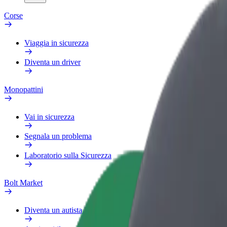
Corse
Viaggia in sicurezza
Diventa un driver
Monopattini
Vai in sicurezza
Segnala un problema
Laboratorio sulla Sicurezza
Bolt Market
Diventa un autista Bolt