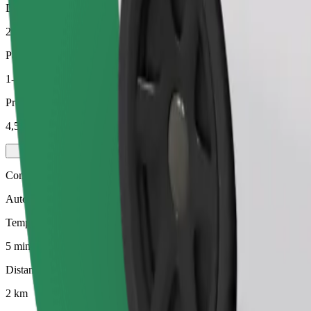
Distanza stimata
2 km
Passeggeri
1-3
Prezzo stimato
4,50 €
Comfort
Auto più grandi con maggiore spazio per le gambe e il bagaglio
Tempo di viaggio stimato
5 min
Distanza stimata
2 km