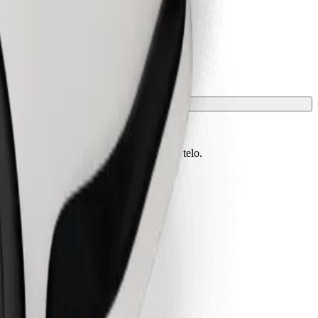
vono essere protetti con una coperta o un telo.