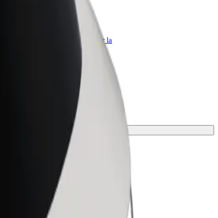
Bolt per le aziende
Prodotti e servizi Bolt scalabili per la
tua azienda