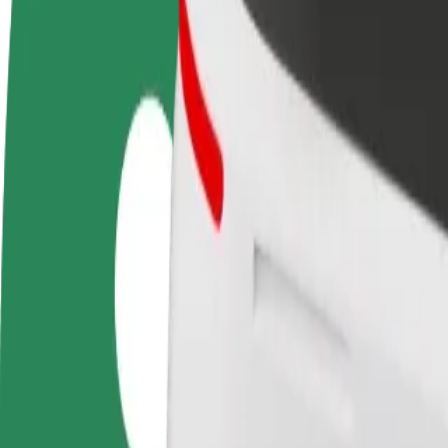
Diventa un driver
Diventa un autista Bolt
Agg
Fai soldi alle tue
Fornisci cibo e ricevi pagato
neg
condizioni
settimanalmente
Ott
ven
Come arrivare da Ammende villa a Port Artur 2
Cerchi il modo migliore per arrivare da Ammende villa a Port Artur 2? Es
Da
Ammende villa
A
Port Artur 2
Comodità e comfort a portata di clic!
Bolt
Corse affidabili in auto medie di uso quotidiano.