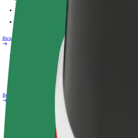
Prodotti
Bolt Food per il commercio
Bicicletta elettrica
Laboratorio sulla Sicurezza
Segnala un problema
Domande Frequenti
Bolt Plus
Vantaggi
Come aderire
Domande Frequenti