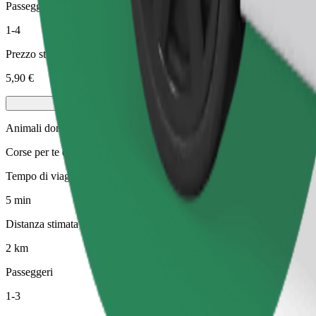
Passeggeri
1-4
Prezzo stimato
5,90 €
Animali domestici
Corse per te e il tuo animale domestico. I cani devono indossare la mus
Tempo di viaggio stimato
5 min
Distanza stimata
2 km
Passeggeri
1-3