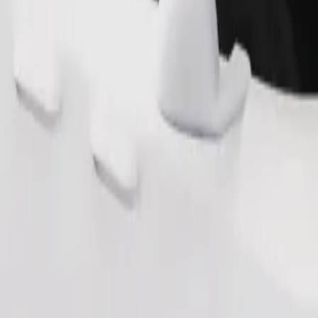
Ordina corsa
ai 6 anni (circa 10–30 kg). Contatta l'autista per i limiti esatti di età, 