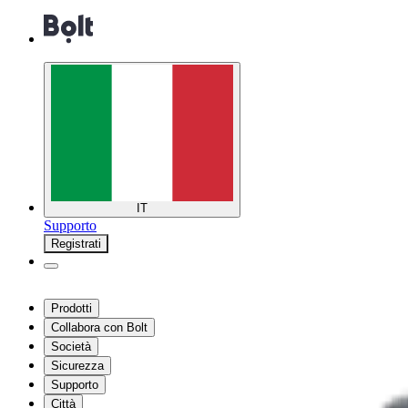
IT
Supporto
Registrati
Prodotti
Collabora con Bolt
Società
Sicurezza
Supporto
Città