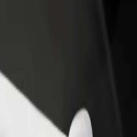
iungi il tuo ristorante o
Iscriviti come proprietario della flotta
ozio
Aggiungi la tua flotta a Bolt e aumenta il
ieni più clienti e aumenta le
tuo reddito
dite
plora i nostri servizi e scegli quello perfetto per il tuo viaggio.
Scarica l'app