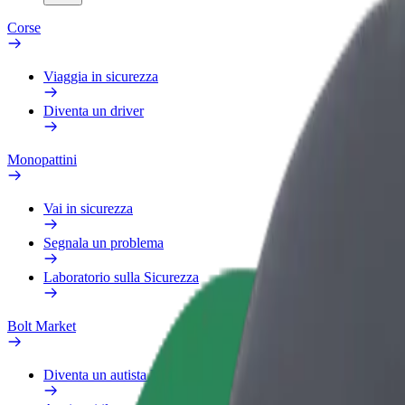
Corse
Viaggia in sicurezza
Diventa un driver
Monopattini
Vai in sicurezza
Segnala un problema
Laboratorio sulla Sicurezza
Bolt Market
Diventa un autista Bolt