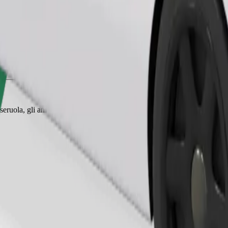
Ordina corsa
eruola, gli animali piccoli hanno bisogno di un trasportino e i sedili de