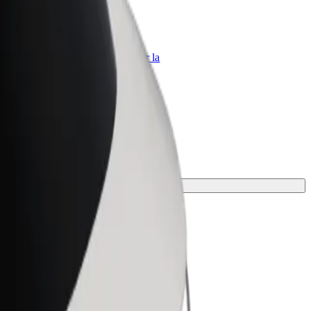
Bolt per le aziende
Prodotti e servizi Bolt scalabili per la
tua azienda