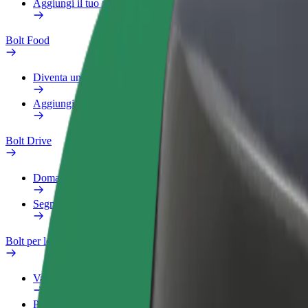
Aggiungi il tuo ristorante o negozio
Bolt Food
Diventa un autista Bolt
Aggiungi il tuo ristorante o negozio
Bolt Drive
Domande Frequenti
Segnala veicolo
Bolt per le aziende
Vantaggi
Profilo di lavoro