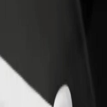
iungi il tuo ristorante o
Iscriviti come proprietario della flotta
ozio
Aggiungi la tua flotta a Bolt e aumenta il
ieni più clienti e aumenta le
tuo reddito
dite
K
.K? Esplora i nostri servizi e scegli quello perfetto per il tuo viaggio.
Scarica l'app