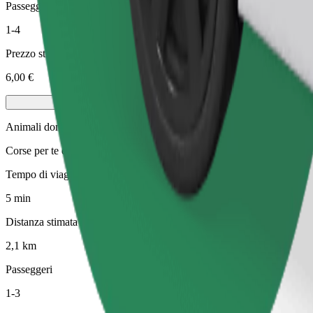
Passeggeri
1-4
Prezzo stimato
6,00 €
Animali domestici
Corse per te e il tuo animale domestico. I cani devono indossare la mus
Tempo di viaggio stimato
5 min
Distanza stimata
2,1 km
Passeggeri
1-3