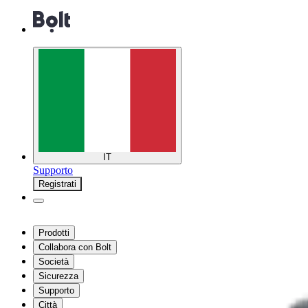
IT
Supporto
Registrati
Prodotti
Collabora con Bolt
Società
Sicurezza
Supporto
Città