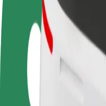
Diventa un driver
Diventa un autista Bolt
Agg
Fai soldi alle tue
Fornisci cibo e ricevi pagato
neg
condizioni
settimanalmente
Ott
ven
Come arrivare da Pärnu Kuursaal a Buffet A.P.T.E.
Cerchi il modo migliore per arrivare da Pärnu Kuursaal a Buffet A.P.T.E
Da
Pärnu Kuursaal
A
Buffet A.P.T.E.K
Comodità e comfort a portata di clic!
Bolt
Corse affidabili in auto medie di uso quotidiano.