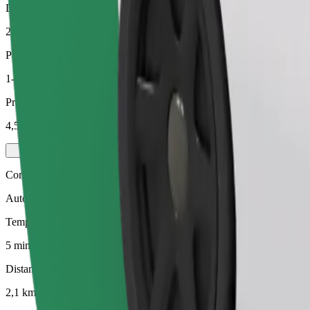
Distanza stimata
2,1 km
Passeggeri
1-3
Prezzo stimato
4,50 €
Comfort
Auto più grandi con maggiore spazio per le gambe e il bagaglio
Tempo di viaggio stimato
5 min
Distanza stimata
2,1 km