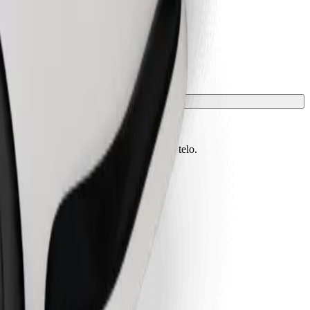
vono essere protetti con una coperta o un telo.