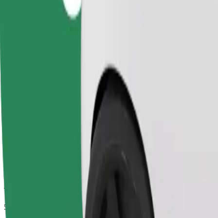
Tempo di viaggio stimato
5 min
Distanza stimata
2,1 km
Passeggeri
1-4
Prezzo stimato
3,50 €
Seggiolino
Un seggiolino con cintura garantisce un viaggio sicuro per bambini dai 2 
Tempo di viaggio stimato
5 min