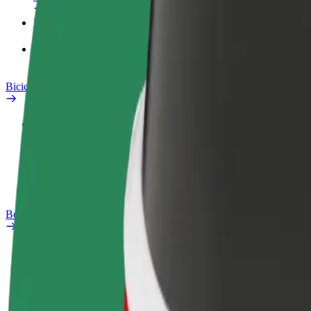
Prodotti
Bolt Food per il commercio
Bicicletta elettrica
Laboratorio sulla Sicurezza
Segnala un problema
Domande Frequenti
Bolt Plus
Vantaggi
Come aderire
Domande Frequenti