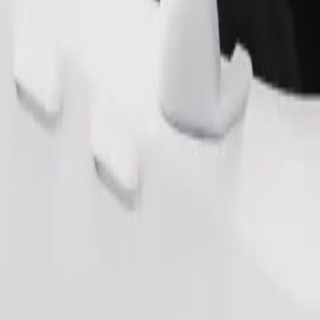
Ordina corsa
ai 6 anni (circa 10–30 kg). Contatta l'autista per i limiti esatti di età, 