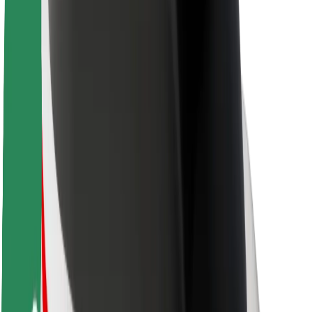
Sostenibilità in Bolt
Project Zero
Blog
Sala stampa
Linee guida del marchio
Missione
Relazioni con gli investitori
Leadership
Marca
Media
Fondo Urban
Sicurezza
Viaggia in sicurezza