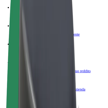
Diventa un driver
Fai soldi alle tue condizioni
Diventa un autista Bolt
Fornisci cibo e ricevi pagato settimanalmente
Aggiungi il tuo ristorante o negozio
Ottieni più clienti e aumenta le vendite
Iscriviti come proprietario della flotta
Aggiungi la tua flotta a Bolt e aumenta il tuo reddito
Bolt per le aziende
Prodotti e servizi Bolt scalabili per la tua azienda