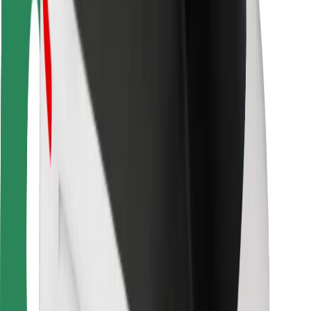
Guida in sicurezza
Vai in sicurezza
Laboratorio sulla Sicurezza
Città
Posizioni
Soluzioni Per la Città
Aeroporti
Stazioni di ricarica
Supporto
Per i Guidatori
Per i conducenti
Per corrieri