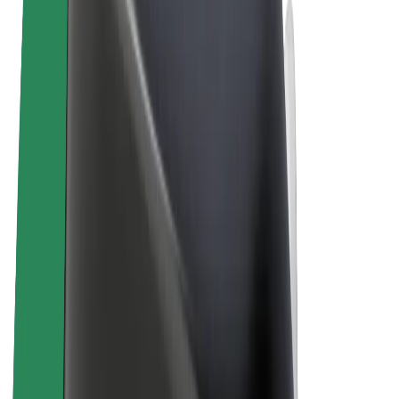
Termini e condizioni
Privacy
Cookies
© 2026 Bolt Technology OÜ
Prodotti
Corse
Monopattini
Bolt Market
Bolt Food
Bolt Drive
Bolt per le aziende
Bicicletta elettrica