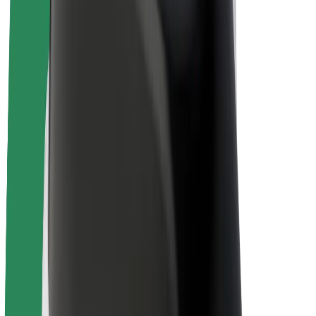
Bolt Plus
Collabora con Bolt
Autisti
Ricavi autista
Corriere
Ricavi corriere
Esercenti Bolt Food
Flotte
Franchise
Società
Lavora con noi
Informazioni Su Bolt