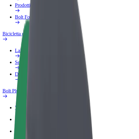
Prodotti
Bolt Food per il commercio
Bicicletta elettrica
Laboratorio sulla Sicurezza
Segnala un problema
Domande Frequenti
Bolt Plus
Vantaggi
Come aderire
Domande Frequenti