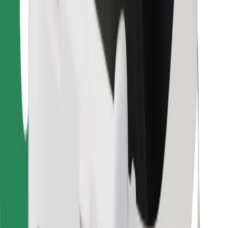
Bolt Food
Per i proprietari di flotta
Per ristoranti
Bolt per le aziende
Altro
Fornitori
Termini e condizioni
Cookies
Sicurezza
Fai una corsa in pochi minuti!
Scarica Bolt
Trova il tuo cibo preferito!