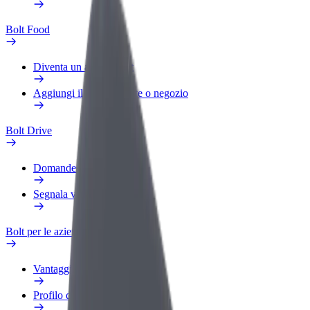
Bolt Food
Diventa un autista Bolt
Aggiungi il tuo ristorante o negozio
Bolt Drive
Domande Frequenti
Segnala veicolo
Bolt per le aziende
Vantaggi
Profilo di lavoro