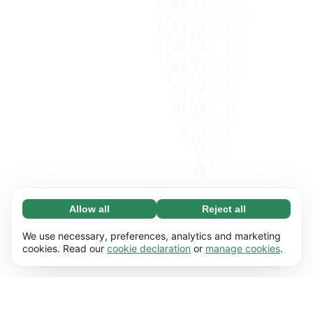
Allow all
Reject all
Necessary (65)
Necessary cookies help make our website
Learn more
We use necessary, preferences, analytics and marketing
usable by enabling basic functions, e.g. page
cookies. Read our
cookie declaration
or
manage cookies
.
navigation. The website cannot function
Preferences (17)
properly without these cookies.
Preference cookies enable our website to
Learn more
remember information that changes the way it