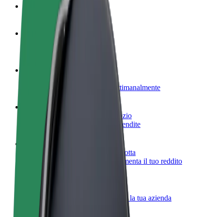
Domande Frequenti
Diventa un driver
Fai soldi alle tue condizioni
Diventa un autista Bolt
Fornisci cibo e ricevi pagato settimanalmente
Aggiungi il tuo ristorante o negozio
Ottieni più clienti e aumenta le vendite
Iscriviti come proprietario della flotta
Aggiungi la tua flotta a Bolt e aumenta il tuo reddito
Bolt per le aziende
Prodotti e servizi Bolt scalabili per la tua azienda