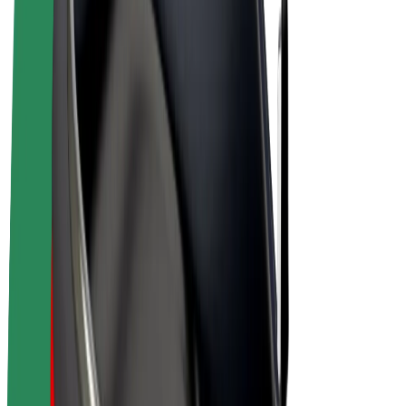
Bicicletta elettrica
Bolt Plus
Collabora con Bolt
Autisti
Ricavi autista
Corriere
Ricavi corriere
Esercenti Bolt Food
Flotte
Franchise
Società
Lavora con noi