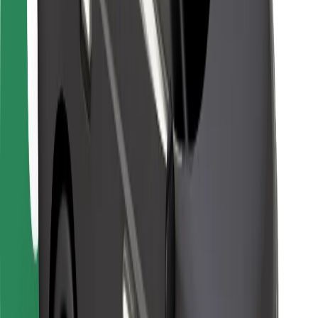
Per corrieri
Bolt Food
Per i proprietari di flotta
Per ristoranti
Bolt per le aziende
Altro
Fornitori
Termini e condizioni
Cookies
Sicurezza
Fai una corsa in pochi minuti!
Scarica Bolt