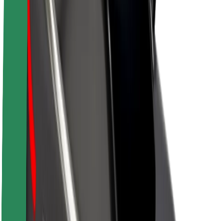
Informazioni Su Bolt
Sostenibilità in Bolt
Project Zero
Blog
Sala stampa
Linee guida del marchio
Missione
Relazioni con gli investitori
Leadership
Marca
Media
Fondo Urban
Sicurezza