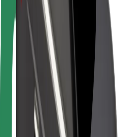
Viaggia in sicurezza
Guida in sicurezza
Vai in sicurezza
Laboratorio sulla Sicurezza
Città
Posizioni
Soluzioni Per la Città
Aeroporti
Stazioni di ricarica
Supporto
Per i Guidatori
Per i conducenti