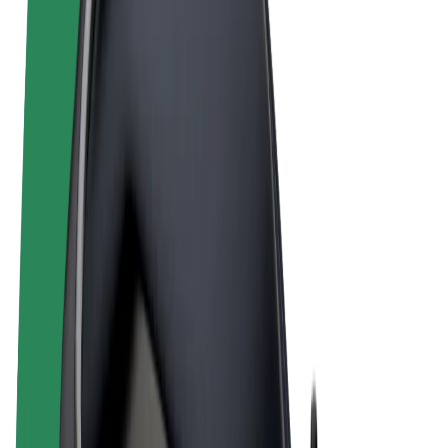
Termini e condizioni
Privacy
Cookies
© 2026 Bolt Technology OÜ
Prodotti
Corse
Monopattini
Bolt Market
Bolt Food
Bolt Drive
Bolt per le aziende