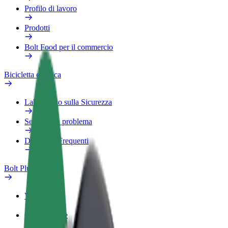
Profilo di lavoro
Prodotti
Bolt Food per il commercio
Bicicletta elettrica
Laboratorio sulla Sicurezza
Segnala un problema
Domande Frequenti
Bolt Plus
Vantaggi
Come aderire