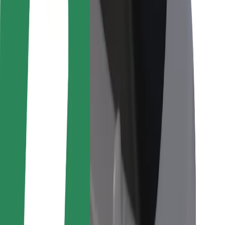
Per corrieri
Bolt Food
Per i proprietari di flotta
Per ristoranti
Bolt per le aziende
Altro
Fornitori
Termini e condizioni
Cookies
Sicurezza
Fai una corsa in pochi minuti!
Scarica Bolt