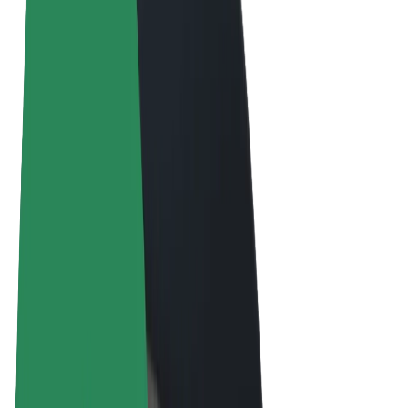
Termini e condizioni
Privacy
Cookies
© 2026 Bolt Technology OÜ
Prodotti
Corse
Monopattini
Bolt Market
Bolt Food
Bolt Drive
Bolt per le aziende