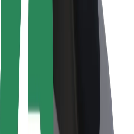
Viaggia in sicurezza
Guida in sicurezza
Vai in sicurezza
Laboratorio sulla Sicurezza
Città
Posizioni
Soluzioni Per la Città
Aeroporti
Stazioni di ricarica
Supporto
Per i Guidatori
Per i conducenti