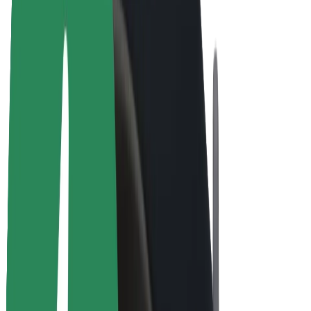
Bicicletta elettrica
Bolt Plus
Collabora con Bolt
Autisti
Ricavi autista
Corriere
Ricavi corriere
Esercenti Bolt Food
Flotte
Franchise
Società
Lavora con noi