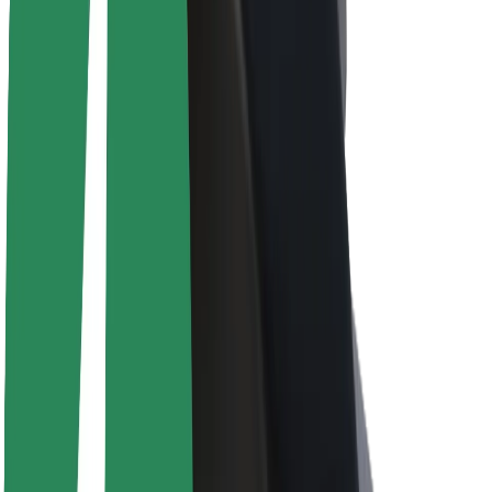
Informazioni Su Bolt
Sostenibilità in Bolt
Project Zero
Blog
Sala stampa
Linee guida del marchio
Missione
Relazioni con gli investitori
Leadership
Marca
Media
Fondo Urban
Sicurezza