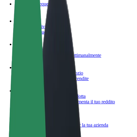
Domande Frequenti
Diventa un driver
Fai soldi alle tue condizioni
Diventa un autista Bolt
Fornisci cibo e ricevi pagato settimanalmente
Aggiungi il tuo ristorante o negozio
Ottieni più clienti e aumenta le vendite
Iscriviti come proprietario della flotta
Aggiungi la tua flotta a Bolt e aumenta il tuo reddito
Bolt per le aziende
Prodotti e servizi Bolt scalabili per la tua azienda