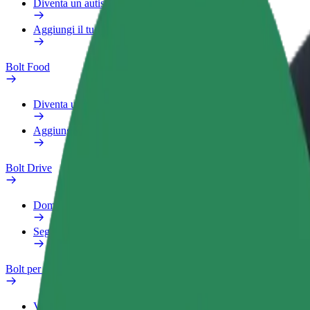
Diventa un autista Bolt
Aggiungi il tuo ristorante o negozio
Bolt Food
Diventa un autista Bolt
Aggiungi il tuo ristorante o negozio
Bolt Drive
Domande Frequenti
Segnala veicolo
Bolt per le aziende
Vantaggi