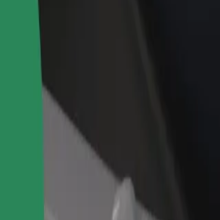
iungi il tuo ristorante o
Iscriviti come proprietario della flotta
ozio
Aggiungi la tua flotta a Bolt e aumenta il
ieni più clienti e aumenta le
tuo reddito
dite
nostri servizi e scegli quello perfetto per il tuo viaggio.
Scarica l'app