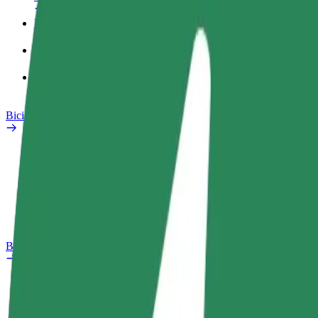
Profilo di lavoro
Prodotti
Bolt Food per il commercio
Bicicletta elettrica
Laboratorio sulla Sicurezza
Segnala un problema
Domande Frequenti
Bolt Plus
Vantaggi
Come aderire