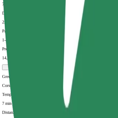
7 min
Distanza stimata
2,1 km
Passeggeri
1-4
Prezzo stimato
14,50 PLN
Green
Corse efficienti in veicoli ibridi ed elettrici
Tempo di viaggio stimato
7 min
Distanza stimata