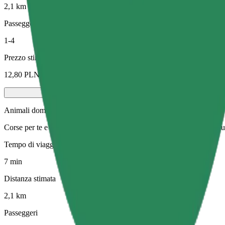
2,1 km
Passeggeri
1-4
Prezzo stimato
12,80 PLN
Animali domestici
Corse per te e il tuo animale domestico. I cani devono indossare la mus
Tempo di viaggio stimato
7 min
Distanza stimata
2,1 km
Passeggeri