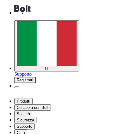
IT
Supporto
Registrati
Prodotti
Collabora con Bolt
Società
Sicurezza
Supporto
Città