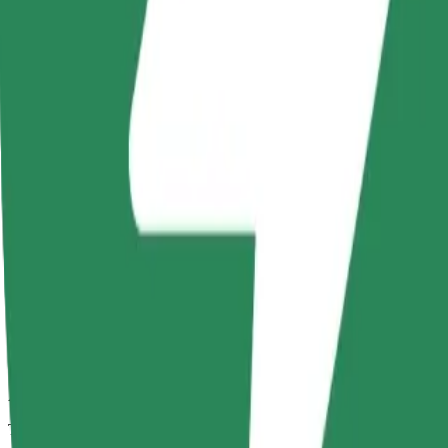
Corse affidabili in auto medie di uso quotidiano.
Tempo di viaggio stimato
7 min
Distanza stimata
2,1 km
Passeggeri
1-4
Prezzo stimato
10,90 PLN
Comfort
Auto più grandi con maggiore spazio per le gambe e il bagaglio
Tempo di viaggio stimato