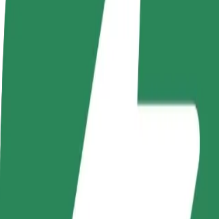
Domande Frequenti
Diventa un driver
Diventa un autista Bolt
Agg
Fai soldi alle tue
Fornisci cibo e ricevi pagato
neg
condizioni
settimanalmente
Ott
ven
Come arrivare da One Love a Kaufland
Cerchi il modo migliore per arrivare da One Love a Kaufland? Esplora i 
Da
One Love
A
Kaufland
Comodità e comfort a portata di clic!
Bolt