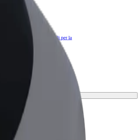
Bolt per le aziende
Prodotti e servizi Bolt scalabili per la
tua azienda