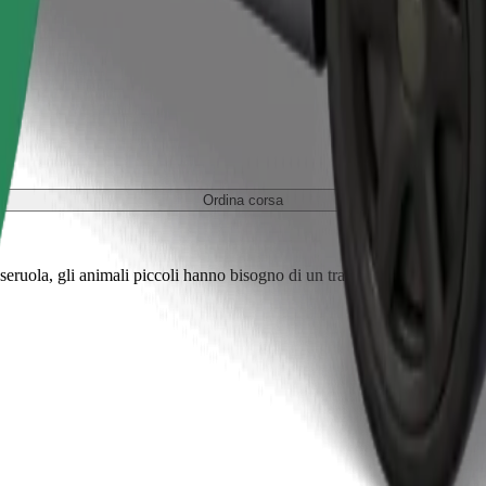
Ordina corsa
eruola, gli animali piccoli hanno bisogno di un trasportino e i sedili de