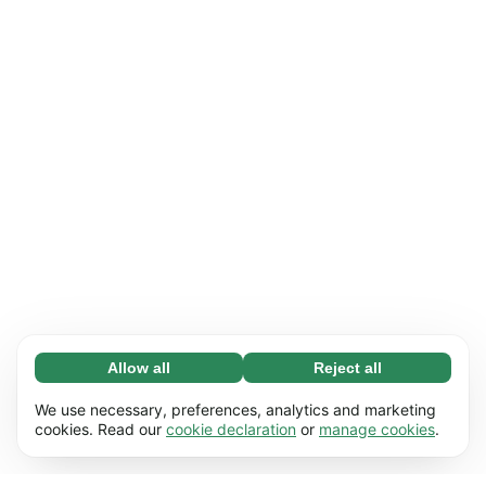
Allow all
Reject all
Necessary (65)
Necessary cookies help make our website
Learn more
We use necessary, preferences, analytics and marketing
usable by enabling basic functions, e.g. page
cookies. Read our
cookie declaration
or
manage cookies
.
navigation. The website cannot function
Preferences (17)
properly without these cookies.