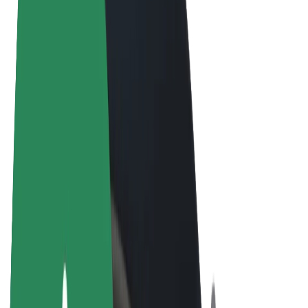
Termini e condizioni
Privacy
Cookies
© 2026 Bolt Technology OÜ
Prodotti
Corse
Monopattini
Bolt Market
Bolt Food
Bolt Drive
Bolt per le aziende