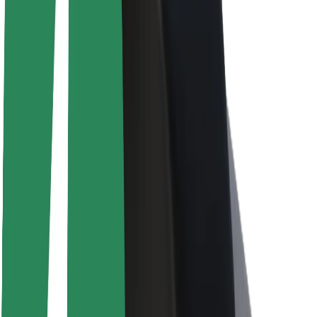
Informazioni Su Bolt
Sostenibilità in Bolt
Project Zero
Blog
Sala stampa
Linee guida del marchio
Missione
Relazioni con gli investitori
Leadership
Marca
Media
Fondo Urban
Sicurezza