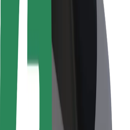
Viaggia in sicurezza
Guida in sicurezza
Vai in sicurezza
Laboratorio sulla Sicurezza
Città
Posizioni
Soluzioni Per la Città
Aeroporti
Stazioni di ricarica
Supporto
Per i Guidatori
Per i conducenti