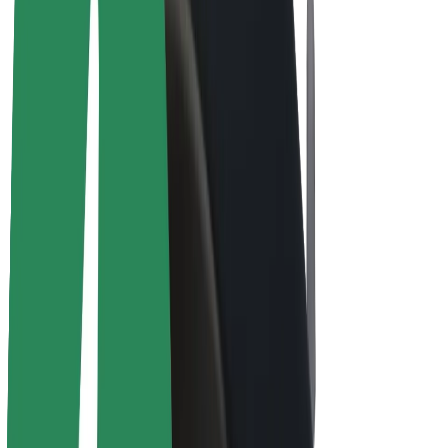
Bicicletta elettrica
Bolt Plus
Collabora con Bolt
Autisti
Ricavi autista
Corriere
Ricavi corriere
Esercenti Bolt Food
Flotte
Franchise
Società
Lavora con noi