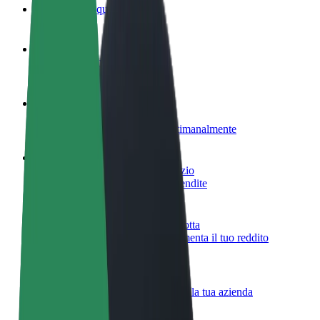
Domande Frequenti
Diventa un driver
Fai soldi alle tue condizioni
Diventa un autista Bolt
Fornisci cibo e ricevi pagato settimanalmente
Aggiungi il tuo ristorante o negozio
Ottieni più clienti e aumenta le vendite
Iscriviti come proprietario della flotta
Aggiungi la tua flotta a Bolt e aumenta il tuo reddito
Bolt per le aziende
Prodotti e servizi Bolt scalabili per la tua azienda