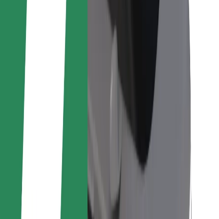
Per corrieri
Bolt Food
Per i proprietari di flotta
Per ristoranti
Bolt per le aziende
Altro
Fornitori
Termini e condizioni
Cookies
Sicurezza
Fai una corsa in pochi minuti!
Scarica Bolt