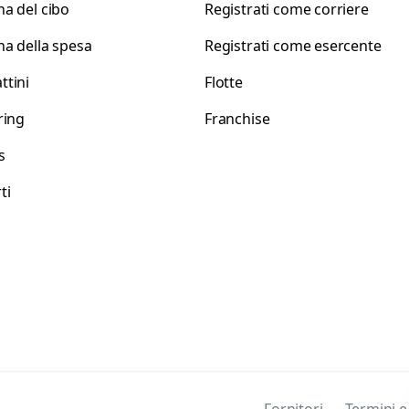
a del cibo
Registrati come corriere
a della spesa
Registrati come esercente
tini
Flotte
ring
Franchise
s
ti