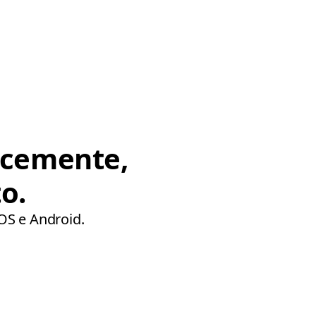
ocemente,
o.
iOS e Android.