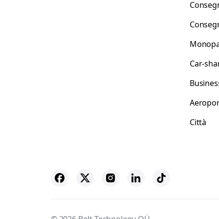
Consegn
Consegn
Monopat
Car-sha
Busines
Aeropor
Città