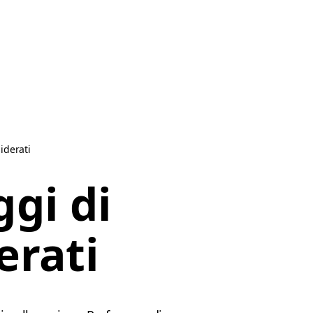
iderati
gi di
erati