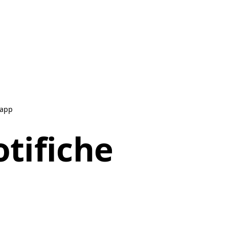
'app
tifiche