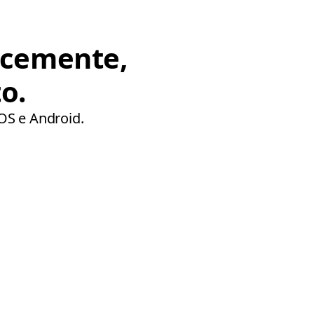
ocemente,
o.
iOS e Android.