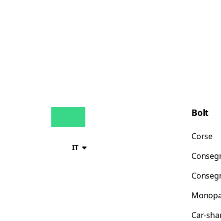
Bolt
Corse
IT
Consegn
Consegn
Monopat
Car-sha