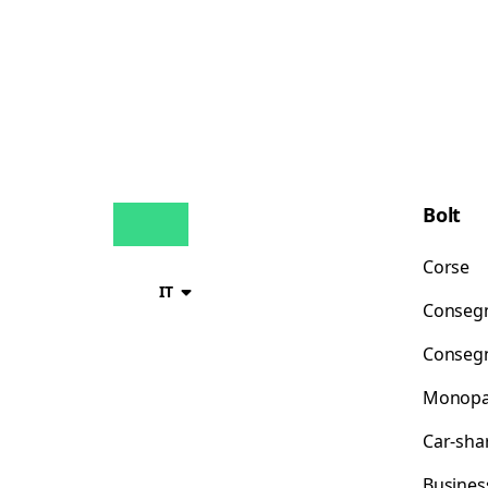
Bolt
Corse
IT
Consegn
Consegn
Monopat
Car-sha
Busines