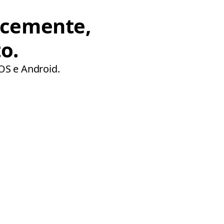
ocemente,
o.
iOS e Android.