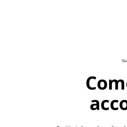
Su
Come
acc