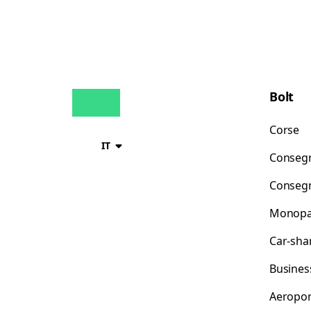
Bolt
Corse
IT
Consegn
Consegn
Monopat
Car-sha
Busines
Aeropor