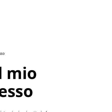
sso
l mio
esso