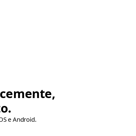
ocemente,
o.
iOS e Android.