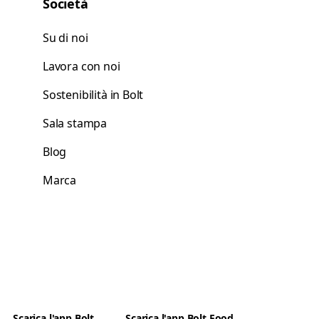
Società
Su di noi
Lavora con noi
Sostenibilità in Bolt
Sala stampa
Blog
Marca
Scarica l'app Bolt
Scarica l'app Bolt Food