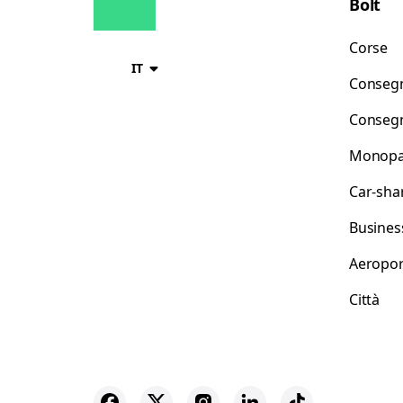
Bolt
Corse
IT
Consegn
Consegn
Monopat
Car-sha
Busines
Aeropor
Città