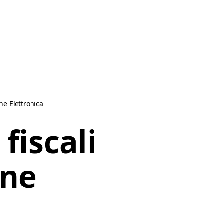
one Elettronica
fiscali
one