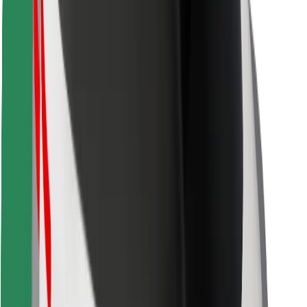
მიიღე მომსახურება რამდენიმე წუთში!
გადმოწერე Bolt
იპოვე შენი საყვარელი კერძები!
გადმოწერე Bolt Food