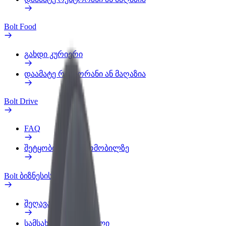
Bolt Food
გახდი კურიერი
დაამატე რესტორანი ან მაღაზია
Bolt Drive
FAQ
შეტყობინება ავტომობილზე
Bolt ბიზნესისთვის
შეღავათები
სამსახურის პროფილი