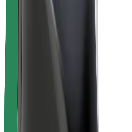
კომპანია
ვაკანსიები
Bolt-ის შესახებ
Bolt და ეკომეგობრულობა
ნულოვანი პროექტი
ბლოგი
სიახლეები
ბრენდის გზამკვლევი
მისია
ინვესტორებთან ურთიერთობა
ლიდერობა
ბრენდი