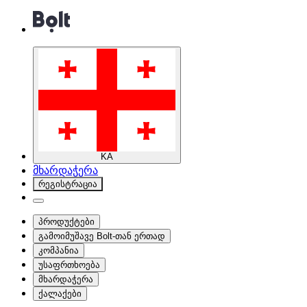
KA
მხარდაჭერა
რეგისტრაცია
პროდუქტები
გამოიმუშავე Bolt-თან ერთად
კომპანია
უსაფრთხოება
მხარდაჭერა
ქალაქები