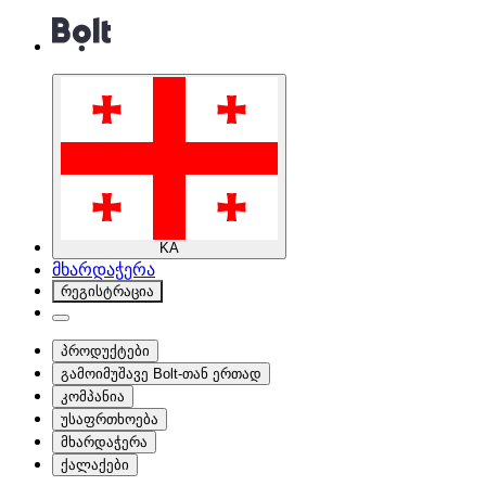
KA
მხარდაჭერა
რეგისტრაცია
პროდუქტები
გამოიმუშავე Bolt-თან ერთად
კომპანია
უსაფრთხოება
მხარდაჭერა
ქალაქები