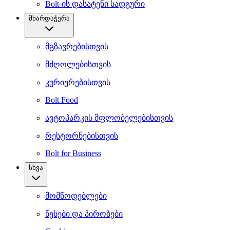
Bolt-ის დასატენი სადგური
მხარდაჭერა
მგზავრებისთვის
მძღოლებისთვის
კურიერებისთვის
Bolt Food
ავტოპარკის მფლობელებისთვის
რესტორნებისთვის
Bolt for Business
სხვა
მომწოდებლები
წესები და პირობები