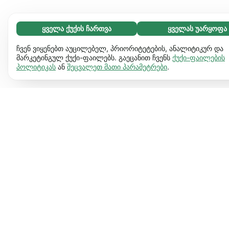
ყველა ქუქის ჩართვა
ყველას უარყოფა
აუცილებელი (65)
აუცილებელი ქუქიები ვებგვერდს გამოყენებადს ხდის და
გაიგეთ მეტი
ჩვენ ვიყენებთ აუცილებელ, პრიორიტეტების, ანალიტიკურ და
საბაზო ფუნქციებს ააქტიურებს, მაგ. გვერდის ნავიგაციას.
მარკეტინგულ ქუქი-ფაილებს. გაეცანით ჩვენს
ქუქი-ფაილების
პოლიტიკას
ან
შეცვალეთ მათი პარამეტრები
.
ვებგვერდი ვერ იფუნქციონირებს ამ ქუქიების
პრეფერენციები (17)
გარეშე.
დამატებითი ინფორმაცია
პრეფერენციული ქუქიები ჩვენს ვებგვერდს აძლევს
გაიგეთ მეტი
საშუალებას დაიმახსოვროს ინფორმაცია, რომ შეიცვალოს
ქმედება და ვიზუალი. მაგ. ენა, რომელიც გირჩევნია ან
სტატისტიკა (63)
რეგიონი სადაც იმყოფები.
დამატებითი ინფორმაცია
სტატისტიკური ქუქიები გვეხმარება გავიგოთ, როგორ
გაიგეთ მეტი
ურთიერთობ ჩვენს ვებგვერდთან, ინფორმაციის
ანონიმურად შეგროვებით.
დამატებითი ინფორმაცია
მარკეტინგული (63)
მარკეტინგული ქუქიები გამოიყენება ჩვენს ვებ-საიტზე
გაიგეთ მეტი
შემოსული მომხმარებლების აქტივობისთვის თვალის
სადევნებლად. საბოლოო მიზანს წარმოადგენს თითოეულ
მომხმარებლისთვის უფრო მეტად შესაფერისი და მათ
გემოვნებასა და მოთხოვნებზე გათვლილი რეკლამების
მიწოდება.
დამატებითი ინფორმაცია