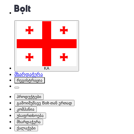
KA
მხარდაჭერა
რეგისტრაცია
პროდუქტები
გამოიმუშავე Bolt-თან ერთად
კომპანია
უსაფრთხოება
მხარდაჭერა
ქალაქები