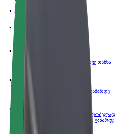
ინფო
გახდი პარტნიორი მძღოლი
იმუშავე საკუთარი გრაფიკით
გახდი კურიერი
შეასრულე შეკვეთები და გამოიმუშვე თანხა
ყოველკვირეულად
დაამატე რესტორანი ან მაღაზია
მოიზიდე მეტი მომხმარებელი და გაზარდე
გაყიდვები
დარეგისტრირდი ავტოპარკის მფლობელად
დაამატე შენი ავტოპარკი Bolt-ში და გაზარდე
შემოსავალი