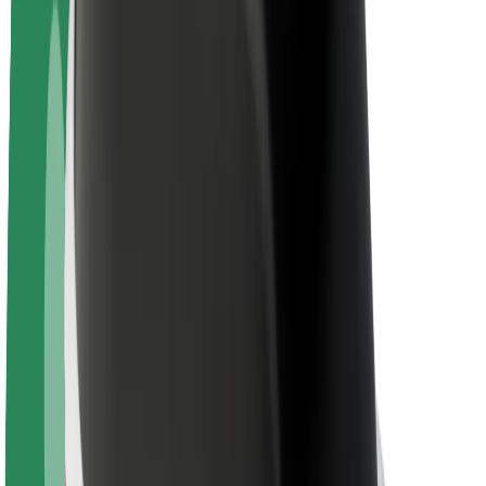
ფრენჩაიზი
კომპანია
ვაკანსიები
Bolt-ის შესახებ
Bolt და ეკომეგობრულობა
ნულოვანი პროექტი
ბლოგი
სიახლეები
ბრენდის გზამკვლევი
მისია
ინვესტორებთან ურთიერთობა
ლიდერობა