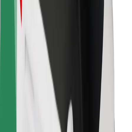
Bolt-ის დასატენი სადგური
მხარდაჭერა
მგზავრებისთვის
მძღოლებისთვის
კურიერებისთვის
Bolt Food
ავტოპარკის მფლობელებისთვის
რესტორნებისთვის
Bolt for Business
სხვა
მომწოდებლები
წესები და პირობები