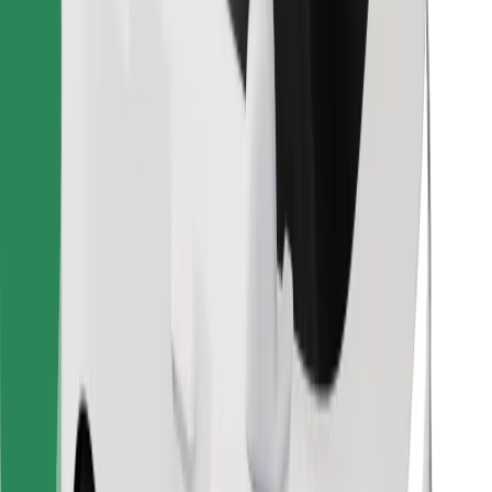
Cookies
უსაფრთხოება
მიიღე მომსახურება რამდენიმე წუთში!
გადმოწერე Bolt
იპოვე შენი საყვარელი კერძები!
გადმოწერე Bolt Food