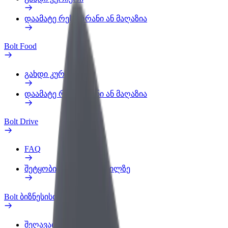
დაამატე რესტორანი ან მაღაზია
Bolt Food
გახდი კურიერი
დაამატე რესტორანი ან მაღაზია
Bolt Drive
FAQ
შეტყობინება ავტომობილზე
Bolt ბიზნესისთვის
შეღავათები