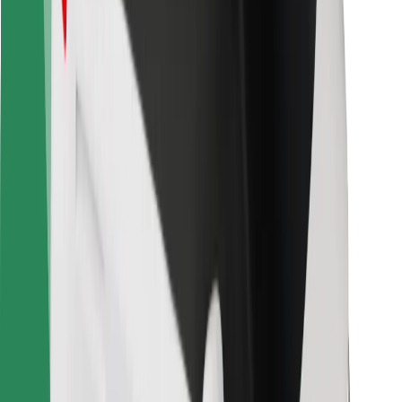
მგზავრებისთვის
მძღოლებისთვის
კურიერებისთვის
Bolt Food
ავტოპარკის მფლობელებისთვის
რესტორნებისთვის
Bolt for Business
სხვა
მომწოდებლები
წესები და პირობები
Cookies
უსაფრთხოება