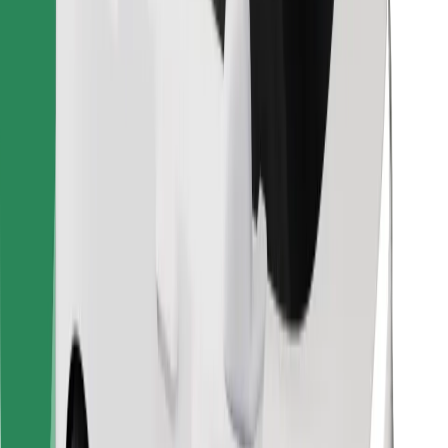
მიიღე მომსახურება რამდენიმე წუთში!
გადმოწერე Bolt
იპოვე შენი საყვარელი კერძები!
გადმოწერე Bolt Food