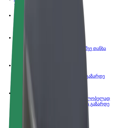
გახდი პარტნიორი მძღოლი
იმუშავე საკუთარი გრაფიკით
გახდი კურიერი
შეასრულე შეკვეთები და გამოიმუშვე თანხა
ყოველკვირეულად
დაამატე რესტორანი ან მაღაზია
მოიზიდე მეტი მომხმარებელი და გაზარდე
გაყიდვები
დარეგისტრირდი ავტოპარკის მფლობელად
დაამატე შენი ავტოპარკი Bolt-ში და გაზარდე
შემოსავალი
Bolt ბიზნესისთვის