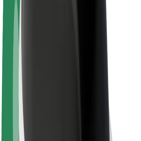
კომპანია
ვაკანსიები
Bolt-ის შესახებ
Bolt და ეკომეგობრულობა
ნულოვანი პროექტი
ბლოგი
სიახლეები
ბრენდის გზამკვლევი
მისია
ინვესტორებთან ურთიერთობა
ლიდერობა
ბრენდი