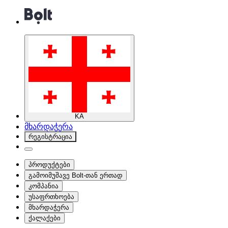
KA
მხარდაჭერა
რეგისტრაცია
პროდუქტები
გამოიმუშავე Bolt-თან ერთად
კომპანია
უსაფრთხოება
მხარდაჭერა
ქალაქები