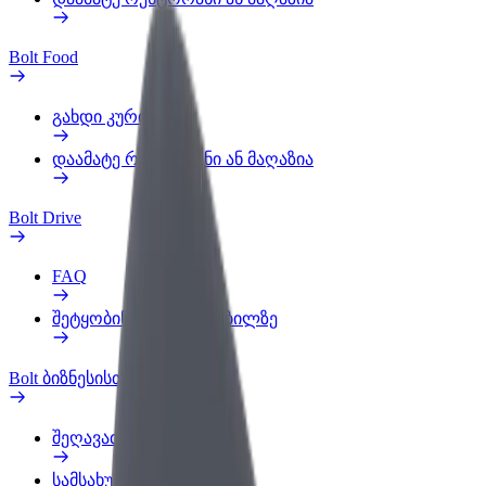
Bolt Food
გახდი კურიერი
დაამატე რესტორანი ან მაღაზია
Bolt Drive
FAQ
შეტყობინება ავტომობილზე
Bolt ბიზნესისთვის
შეღავათები
სამსახურის პროფილი