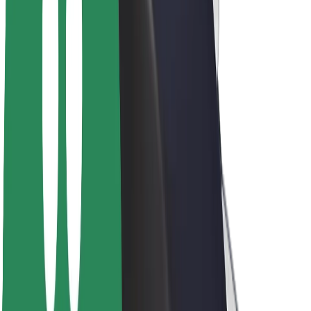
ფრენჩაიზი
კომპანია
ვაკანსიები
Bolt-ის შესახებ
Bolt და ეკომეგობრულობა
ნულოვანი პროექტი
ბლოგი
სიახლეები
ბრენდის გზამკვლევი
მისია
ინვესტორებთან ურთიერთობა
ლიდერობა