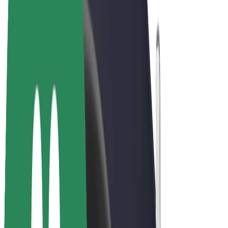
Bolt Market
Bolt Food
Bolt Drive
Bolt ბიზნესისთვის
ელ. ბაიკი
Bolt Plus
გამოიმუშავე Bolt-თან ერთად
მძღოლები
მძღოლის შემოსავლები
კურიერები
კურიერის შემოსავლები
Bolt Food პარტნიორები
ავტოპარკები