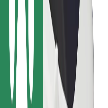
Bolt-ის დასატენი სადგური
მხარდაჭერა
მგზავრებისთვის
მძღოლებისთვის
კურიერებისთვის
Bolt Food
ავტოპარკის მფლობელებისთვის
რესტორნებისთვის
Bolt for Business
სხვა
მომწოდებლები
წესები და პირობები