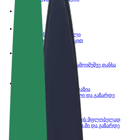
ინფო
გახდი პარტნიორი მძღოლი
იმუშავე საკუთარი გრაფიკით
გახდი კურიერი
შეასრულე შეკვეთები და გამოიმუშვე თანხა
ყოველკვირეულად
დაამატე რესტორანი ან მაღაზია
მოიზიდე მეტი მომხმარებელი და გაზარდე
გაყიდვები
დარეგისტრირდი ავტოპარკის მფლობელად
დაამატე შენი ავტოპარკი Bolt-ში და გაზარდე
შემოსავალი