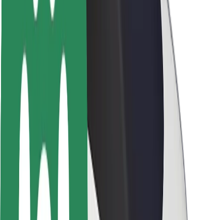
ბრენდი
მედია
ურბანული ფონდი
უსაფრთხოება
მგზავრების უსაფრთხოება
მძღოლების უსაფრთხოება
სკუტერის უსაფრთხოება
უსაფრთხოება
ქალაქები
ლოკაციები
ქალაქი უკეთესობისკენ
აეროპორტები