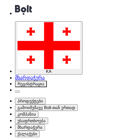
KA
მხარდაჭერა
რეგისტრაცია
პროდუქტები
გამოიმუშავე Bolt-თან ერთად
კომპანია
უსაფრთხოება
მხარდაჭერა
ქალაქები