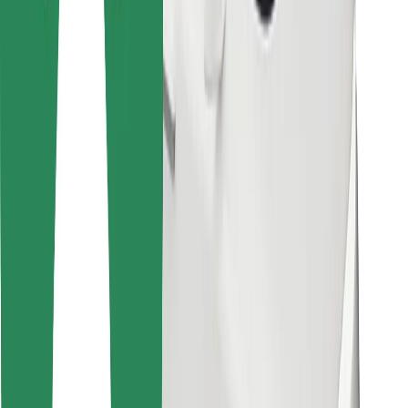
Cookies
უსაფრთხოება
მიიღე მომსახურება რამდენიმე წუთში!
გადმოწერე Bolt
იპოვე შენი საყვარელი კერძები!
გადმოწერე Bolt Food