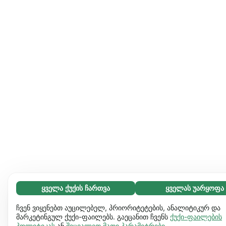
ყველა ქუქის ჩართვა
ყველას უარყოფა
აუცილებელი (65)
აუცილებელი ქუქიები ვებგვერდს გამოყენებადს ხდის და
გაიგეთ მეტი
ჩვენ ვიყენებთ აუცილებელ, პრიორიტეტების, ანალიტიკურ და
საბაზო ფუნქციებს ააქტიურებს, მაგ. გვერდის ნავიგაციას.
მარკეტინგულ ქუქი-ფაილებს. გაეცანით ჩვენს
ქუქი-ფაილების
პოლიტიკას
ან
შეცვალეთ მათი პარამეტრები
.