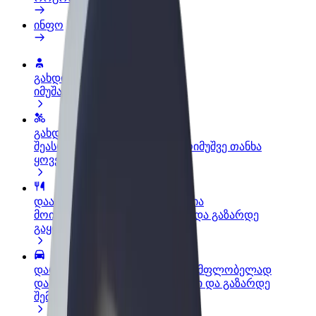
ინფო
გახდი პარტნიორი მძღოლი
იმუშავე საკუთარი გრაფიკით
გახდი კურიერი
შეასრულე შეკვეთები და გამოიმუშვე თანხა
ყოველკვირეულად
დაამატე რესტორანი ან მაღაზია
მოიზიდე მეტი მომხმარებელი და გაზარდე
გაყიდვები
დარეგისტრირდი ავტოპარკის მფლობელად
დაამატე შენი ავტოპარკი Bolt-ში და გაზარდე
შემოსავალი