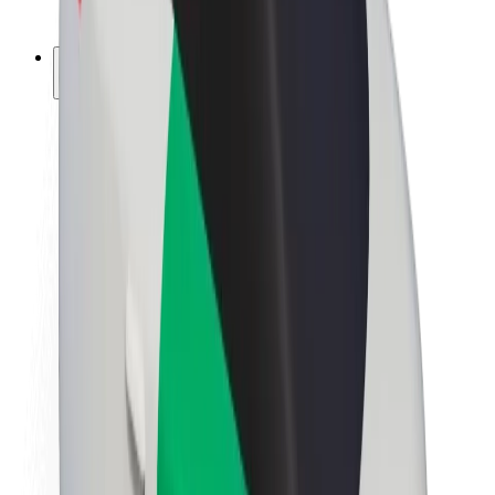
ფრენჩაიზი
კომპანია
ვაკანსიები
Bolt-ის შესახებ
Bolt და ეკომეგობრულობა
ნულოვანი პროექტი
ბლოგი
სიახლეები
ბრენდის გზამკვლევი
მისია
ინვესტორებთან ურთიერთობა
ლიდერობა