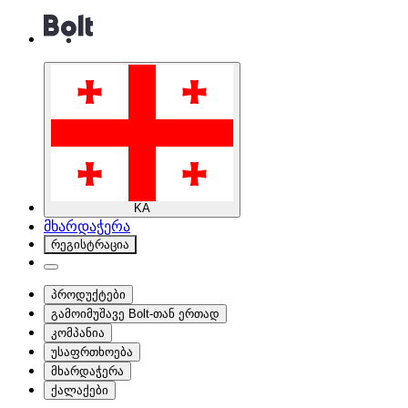
KA
მხარდაჭერა
რეგისტრაცია
პროდუქტები
გამოიმუშავე Bolt-თან ერთად
კომპანია
უსაფრთხოება
მხარდაჭერა
ქალაქები