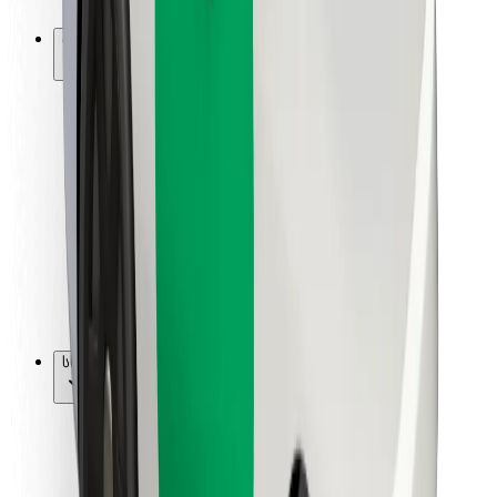
Bolt-ის დასატენი სადგური
მხარდაჭერა
მგზავრებისთვის
მძღოლებისთვის
კურიერებისთვის
Bolt Food
ავტოპარკის მფლობელებისთვის
რესტორნებისთვის
Bolt for Business
სხვა
მომწოდებლები
წესები და პირობები