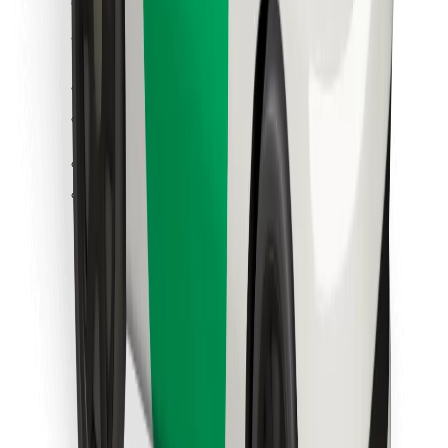
Cookies
უსაფრთხოება
მიიღე მომსახურება რამდენიმე წუთში!
გადმოწერე Bolt
იპოვე შენი საყვარელი კერძები!
გადმოწერე Bolt Food