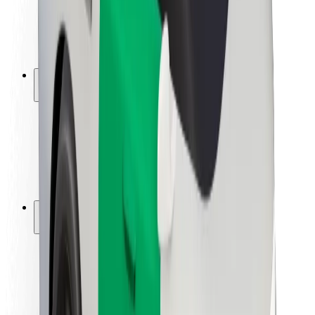
ბრენდი
მედია
ურბანული ფონდი
უსაფრთხოება
მგზავრების უსაფრთხოება
მძღოლების უსაფრთხოება
სკუტერის უსაფრთხოება
უსაფრთხოება
ქალაქები
ლოკაციები
ქალაქი უკეთესობისკენ
აეროპორტები