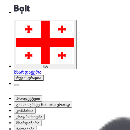
KA
მხარდაჭერა
რეგისტრაცია
პროდუქტები
გამოიმუშავე Bolt-თან ერთად
კომპანია
უსაფრთხოება
მხარდაჭერა
ქალაქები