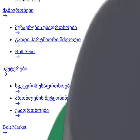
მგზავრობები
მგზავრების უსაფრთხოება
გახდი პარტნიორი მძღოლი
Bolt Send
სკუტერები
სკუტერის უსაფრთხოება
პრობლემის შეტყობინება
უსაფრთხოება
Bolt Market