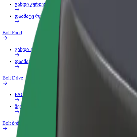
გახდი კურიერი
დაამატე რესტორანი ან მაღაზია
Bolt Food
გახდი კურიერი
დაამატე რესტორანი ან მაღაზია
Bolt Drive
FAQ
შეტყობინება ავტომობილზე
Bolt ბიზნესისთვის