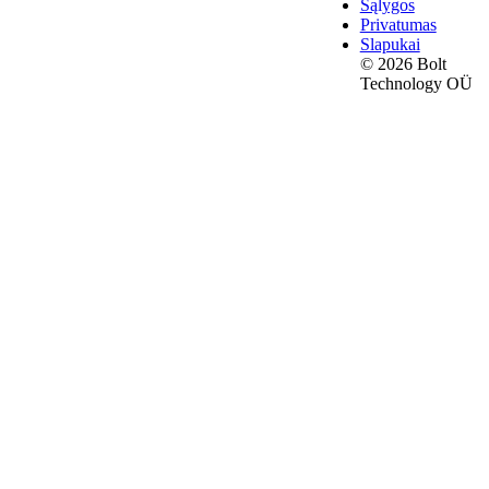
Sąlygos
Privatumas
Slapukai
© 2026 Bolt
Technology OÜ