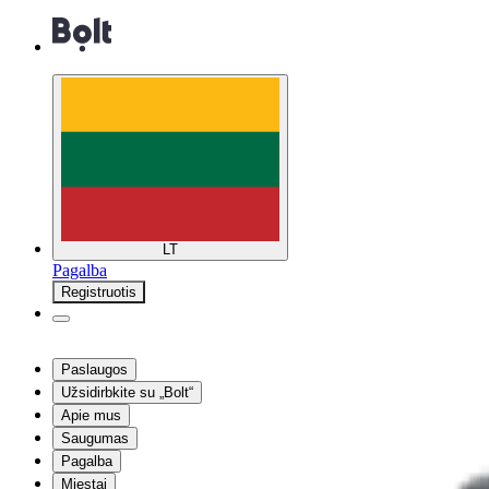
LT
Pagalba
Registruotis
Paslaugos
Užsidirbkite su „Bolt“
Apie mus
Saugumas
Pagalba
Miestai