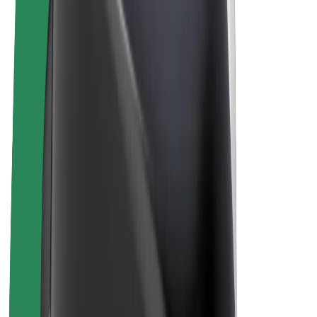
„Bolt for Business“
El. dviračiai
„Bolt Plus“
Užsidirbkite su „Bolt“
Vairuotojai
Vairuotojo pajamos
Kurjeriai
Kurjerio pajamos
„Bolt Food“ restoranai ir parduotuvės
Automobilių nuomos parkai
Franšizės
Apie mus