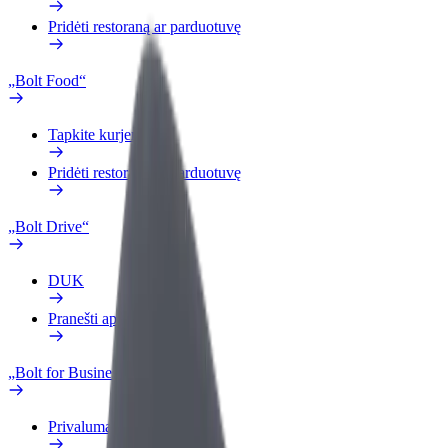
Pridėti restoraną ar parduotuvę
„Bolt Food“
Tapkite kurjeriu (-e)
Pridėti restoraną ar parduotuvę
„Bolt Drive“
DUK
Pranešti apie automobilį
„Bolt for Business“
Privalumai