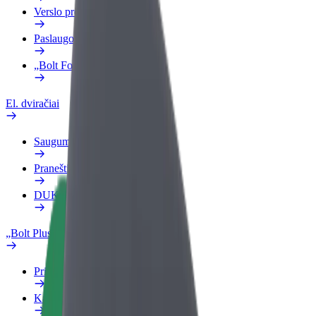
Verslo profilis
Paslaugos
„Bolt Food“ verslui
El. dviračiai
Saugumo laboratorija
Pranešti apie problemą
DUK
„Bolt Plus“
Privalumai
Kaip prisijungti