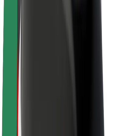
Karjera
Apie „Bolt“
„Bolt“ tvarumo politika
Projektas „Zero“
Tinklaraštis
Naujienų centras
Prekių ženklo gairės
Misija
Investuotojams
Vadovybė
Prekės ženklas
Žiniasklaidai
„Urban Fund“