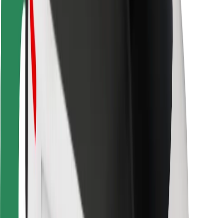
Vairuotojams
Kurjeriams
„Bolt Food“
Automobilių nuomos įmonių savininkams
Restoranams
„Bolt for Business“
Kita
Paslaugų teikėjai
Sąlygos
Slapukai
Saugumas
Automobilis atvyks per kelias minutes!