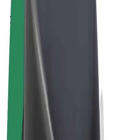
Sąlygos
Privatumas
Slapukai
© 2026 Bolt Technology OÜ
Paslaugos
Kelionės
Paspirtukai
„Bolt Market“
„Bolt Food“
„Bolt Drive“