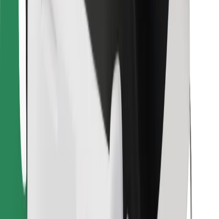
Atsisiųsti programėlę „Bolt“
Raskite savo mėgstamą maistą!
Atsisiųsti programėlę „Bolt Food“