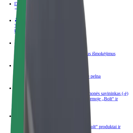
DUK
Tapkite vairuotoju (-a)
Užsidirbkite jums patogiu metu
Tapkite kurjeriu (-e)
Pristatinėkite maistą ir gaukite savaitinius išmokėjimus
Pridėti restoraną ar parduotuvę
Pritraukite daugiau klientų ir padidinkite pelną
Registruotis kaip automobilių nuomos įmonės savininkas (-ė)
Užregistruokite savo automobilius platformoje „Bolt“ ir
padidinkite pajamas
„Bolt for Business“
Atskirų įmonių poreikiams pritaikomi „Bolt“ produktai ir
paslaugos