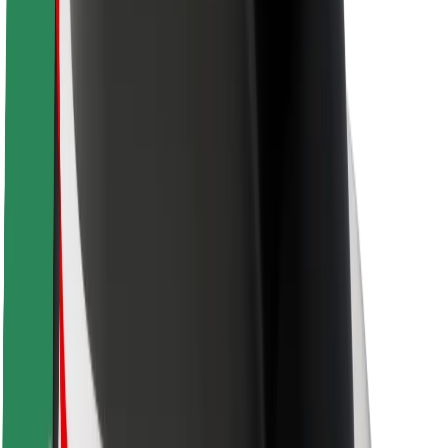
Saugumas
Keleivių saugumas
Vairuotojų saugumas
Paspirtukų saugumas
Saugumo laboratorija
Miestai
Vietovės
Sprendimai miestams
Oro uostai
„Bolt“ įkrovimo stotelės
Pagalba
Keleiviams