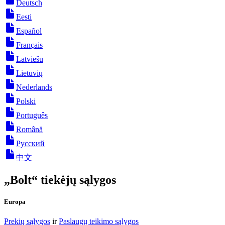
Deutsch
Eesti
Español
Français
Latviešu
Lietuvių
Nederlands
Polski
Português
Română
Русский
中文
„Bolt“ tiekėjų sąlygos
Europa
Prekių sąlygos
ir
Paslaugų teikimo sąlygos