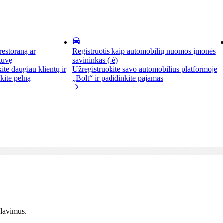
 restoraną ar
Registruotis kaip automobilių nuomos įmonės
tuvę
savininkas (-ė)
kite daugiau klientų ir
Užregistruokite savo automobilius platformoje
kite pelną
„Bolt“ ir padidinkite pajamas
alavimus.