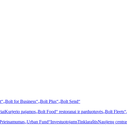
t“
„Bolt for Business“
„Bolt Plus“
„Bolt Send“
iai
Kurjerio pajamos
„Bolt Food“ restoranai ir parduotuvės
„Bolt Fleets“
Prieinamumas
„Urban Fund“
Investuotojams
Tinklaraštis
Naujienų centra