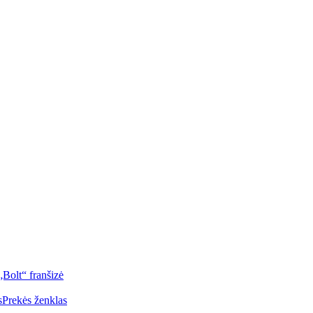
„Bolt“ franšizė
s
Prekės ženklas