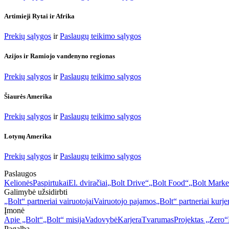
Artimieji Rytai ir Afrika
Prekių sąlygos
ir
Paslaugų teikimo sąlygos
Azijos ir Ramiojo vandenyno regionas
Prekių sąlygos
ir
Paslaugų teikimo sąlygos
Šiaurės Amerika
Prekių sąlygos
ir
Paslaugų teikimo sąlygos
Lotynų Amerika
Prekių sąlygos
ir
Paslaugų teikimo sąlygos
Paslaugos
Kelionės
Paspirtukai
El. dviračiai
„Bolt Drive“
„Bolt Food“
„Bolt Marke
Galimybė užsidirbti
„Bolt“ partneriai vairuotojai
Vairuotojo pajamos
„Bolt“ partneriai kurjer
Įmonė
Apie „Bolt“
„Bolt“ misija
Vadovybė
Karjera
Tvarumas
Projektas „Zero“
Pagalba