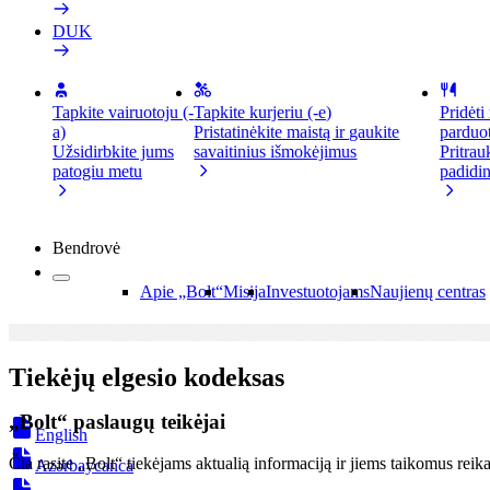
DUK
Tapkite vairuotoju (-
Tapkite kurjeriu (-e)
Pridėti
a)
Pristatinėkite maistą ir gaukite
parduo
Užsidirbkite jums
savaitinius išmokėjimus
Pritrau
patogiu metu
padidin
Bendrovė
Apie „Bolt“
Misija
Investuotojams
Naujienų centras
Tiekėjų elgesio kodeksas
„Bolt“ paslaugų teikėjai
English
Čia rasite „Bolt“ tiekėjams aktualią informaciją ir jiems taikomus reik
Azərbaycanca