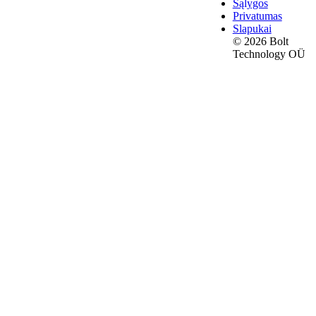
Sąlygos
Privatumas
Slapukai
© 2026 Bolt
Technology OÜ