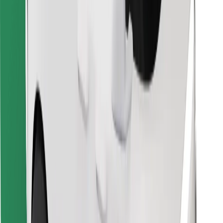
Atsisiųsti programėlę „Bolt“
Raskite savo mėgstamą maistą!
Atsisiųsti programėlę „Bolt Food“