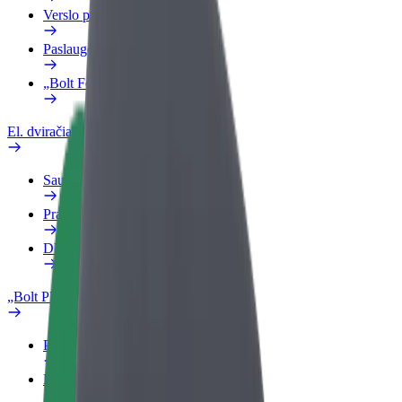
Verslo profilis
Paslaugos
„Bolt Food“ verslui
El. dviračiai
Saugumo laboratorija
Pranešti apie problemą
DUK
„Bolt Plus“
Privalumai
Kaip prisijungti