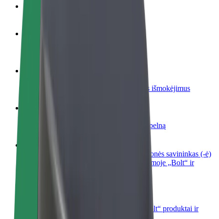
DUK
Tapkite vairuotoju (-a)
Užsidirbkite jums patogiu metu
Tapkite kurjeriu (-e)
Pristatinėkite maistą ir gaukite savaitinius išmokėjimus
Pridėti restoraną ar parduotuvę
Pritraukite daugiau klientų ir padidinkite pelną
Registruotis kaip automobilių nuomos įmonės savininkas (-ė)
Užregistruokite savo automobilius platformoje „Bolt“ ir
padidinkite pajamas
„Bolt for Business“
Atskirų įmonių poreikiams pritaikomi „Bolt“ produktai ir
paslaugos