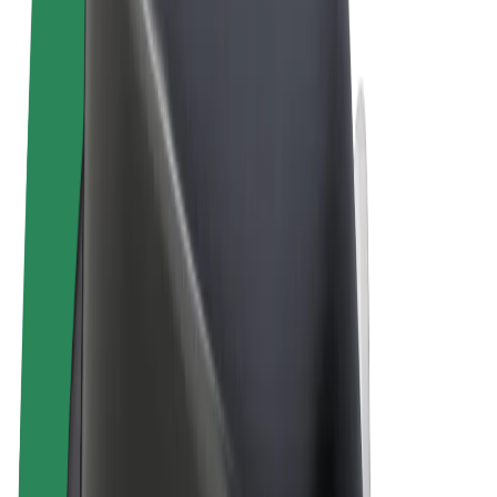
Sąlygos
Privatumas
Slapukai
© 2026 Bolt Technology OÜ
Paslaugos
Kelionės
Paspirtukai
„Bolt Market“
„Bolt Food“
„Bolt Drive“