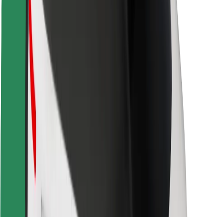
Saugumas
Keleivių saugumas
Vairuotojų saugumas
Paspirtukų saugumas
Saugumo laboratorija
Miestai
Vietovės
Sprendimai miestams
Oro uostai
„Bolt“ įkrovimo stotelės
Pagalba
Keleiviams