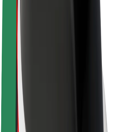
Karjera
Apie „Bolt“
„Bolt“ tvarumo politika
Projektas „Zero“
Tinklaraštis
Naujienų centras
Prekių ženklo gairės
Misija
Investuotojams
Vadovybė
Prekės ženklas
Žiniasklaidai
„Urban Fund“