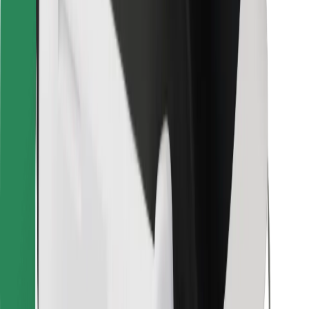
Vairuotojams
Kurjeriams
„Bolt Food“
Automobilių nuomos įmonių savininkams
Restoranams
„Bolt for Business“
Kita
Paslaugų teikėjai
Sąlygos
Slapukai
Saugumas
Automobilis atvyks per kelias minutes!