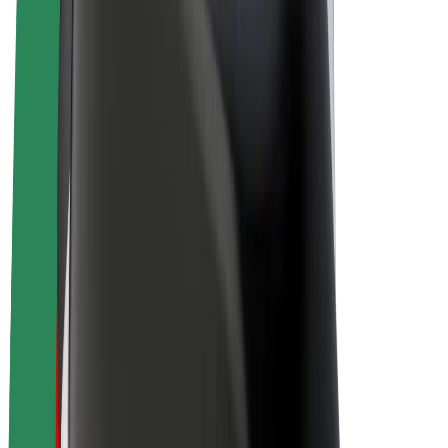
„Bolt for Business“
El. dviračiai
„Bolt Plus“
Užsidirbkite su „Bolt“
Vairuotojai
Vairuotojo pajamos
Kurjeriai
Kurjerio pajamos
„Bolt Food“ restoranai ir parduotuvės
Automobilių nuomos parkai
Franšizės
Apie mus