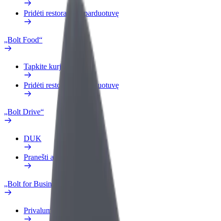
Pridėti restoraną ar parduotuvę
„Bolt Food“
Tapkite kurjeriu (-e)
Pridėti restoraną ar parduotuvę
„Bolt Drive“
DUK
Pranešti apie automobilį
„Bolt for Business“
Privalumai