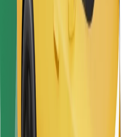
Atsisiųsti programėlę „Bolt“
Raskite savo mėgstamą maistą!
Atsisiųsti programėlę „Bolt Food“