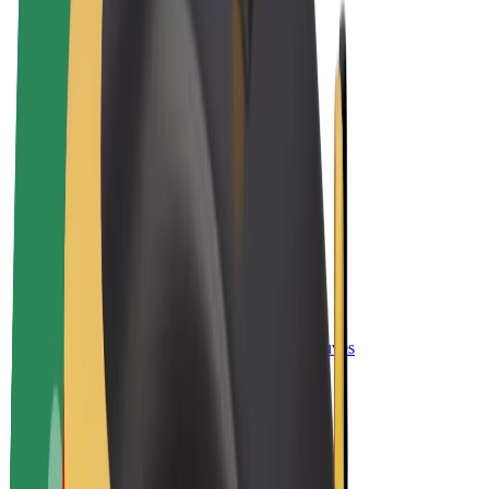
„Bolt for Business“
El. dviračiai
„Bolt Plus“
Užsidirbkite su „Bolt“
Vairuotojai
Vairuotojo pajamos
Kurjeriai
Kurjerio pajamos
„Bolt Food“ restoranai ir parduotuvės
Automobilių nuomos parkai
Franšizės
Apie mus