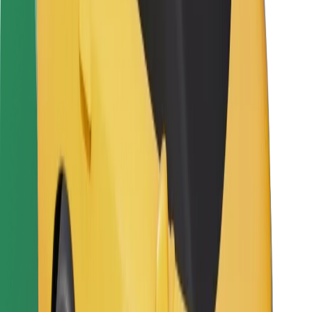
Vairuotojams
Kurjeriams
„Bolt Food“
Automobilių nuomos įmonių savininkams
Restoranams
„Bolt for Business“
Kita
Paslaugų teikėjai
Sąlygos
Slapukai
Saugumas
Automobilis atvyks per kelias minutes!