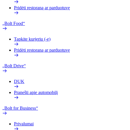
Pridėti restoraną ar parduotuvę
„Bolt Food“
Tapkite kurjeriu (-e)
Pridėti restoraną ar parduotuvę
„Bolt Drive“
DUK
Pranešti apie automobilį
„Bolt for Business“
Privalumai