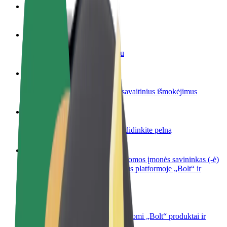
DUK
Tapkite vairuotoju (-a)
Užsidirbkite jums patogiu metu
Tapkite kurjeriu (-e)
Pristatinėkite maistą ir gaukite savaitinius išmokėjimus
Pridėti restoraną ar parduotuvę
Pritraukite daugiau klientų ir padidinkite pelną
Registruotis kaip automobilių nuomos įmonės savininkas (-ė)
Užregistruokite savo automobilius platformoje „Bolt“ ir
padidinkite pajamas
„Bolt for Business“
Atskirų įmonių poreikiams pritaikomi „Bolt“ produktai ir
paslaugos