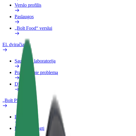
Verslo profilis
Paslaugos
„Bolt Food“ verslui
El. dviračiai
Saugumo laboratorija
Pranešti apie problemą
DUK
„Bolt Plus“
Privalumai
Kaip prisijungti