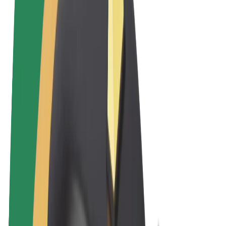
Sąlygos
Privatumas
Slapukai
© 2026 Bolt Technology OÜ
Paslaugos
Kelionės
Paspirtukai
„Bolt Market“
„Bolt Food“
„Bolt Drive“