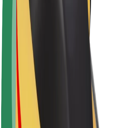
Karjera
Apie „Bolt“
„Bolt“ tvarumo politika
Projektas „Zero“
Tinklaraštis
Naujienų centras
Prekių ženklo gairės
Misija
Investuotojams
Vadovybė
Prekės ženklas
Žiniasklaidai
„Urban Fund“