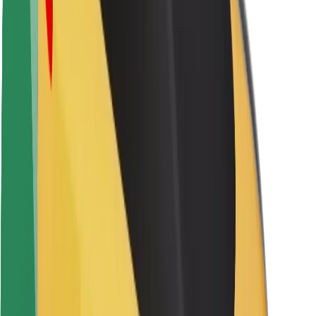
Saugumas
Keleivių saugumas
Vairuotojų saugumas
Paspirtukų saugumas
Saugumo laboratorija
Miestai
Vietovės
Sprendimai miestams
Oro uostai
„Bolt“ įkrovimo stotelės
Pagalba
Keleiviams