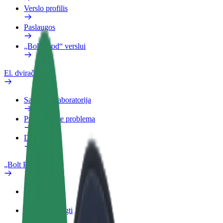
Verslo profilis
Paslaugos
„Bolt Food“ verslui
El. dviračiai
Saugumo laboratorija
Pranešti apie problemą
DUK
„Bolt Plus“
Privalumai
Kaip prisijungti