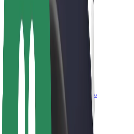
„Bolt for Business“
El. dviračiai
„Bolt Plus“
Užsidirbkite su „Bolt“
Vairuotojai
Vairuotojo pajamos
Kurjeriai
Kurjerio pajamos
„Bolt Food“ restoranai ir parduotuvės
Automobilių nuomos parkai
Franšizės
Apie mus