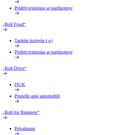
Pridėti restoraną ar parduotuvę
„Bolt Food“
Tapkite kurjeriu (-e)
Pridėti restoraną ar parduotuvę
„Bolt Drive“
DUK
Pranešti apie automobilį
„Bolt for Business“
Privalumai