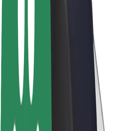
Karjera
Apie „Bolt“
„Bolt“ tvarumo politika
Projektas „Zero“
Tinklaraštis
Naujienų centras
Prekių ženklo gairės
Misija
Investuotojams
Vadovybė
Prekės ženklas
Žiniasklaidai
„Urban Fund“