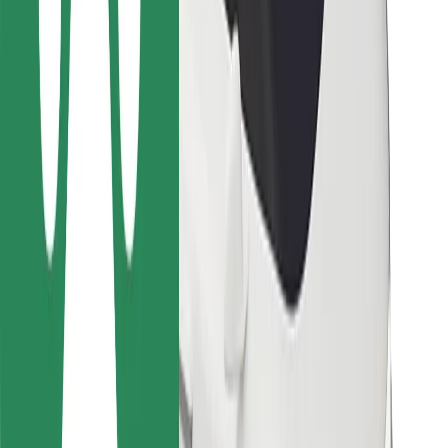
Vairuotojams
Kurjeriams
„Bolt Food“
Automobilių nuomos įmonių savininkams
Restoranams
„Bolt for Business“
Kita
Paslaugų teikėjai
Sąlygos
Slapukai
Saugumas
Automobilis atvyks per kelias minutes!