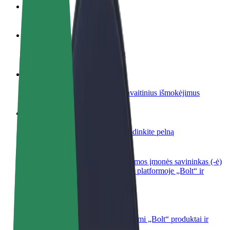
DUK
Tapkite vairuotoju (-a)
Užsidirbkite jums patogiu metu
Tapkite kurjeriu (-e)
Pristatinėkite maistą ir gaukite savaitinius išmokėjimus
Pridėti restoraną ar parduotuvę
Pritraukite daugiau klientų ir padidinkite pelną
Registruotis kaip automobilių nuomos įmonės savininkas (-ė)
Užregistruokite savo automobilius platformoje „Bolt“ ir
padidinkite pajamas
„Bolt for Business“
Atskirų įmonių poreikiams pritaikomi „Bolt“ produktai ir
paslaugos