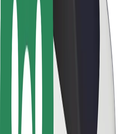
Saugumas
Keleivių saugumas
Vairuotojų saugumas
Paspirtukų saugumas
Saugumo laboratorija
Miestai
Vietovės
Sprendimai miestams
Oro uostai
„Bolt“ įkrovimo stotelės
Pagalba
Keleiviams