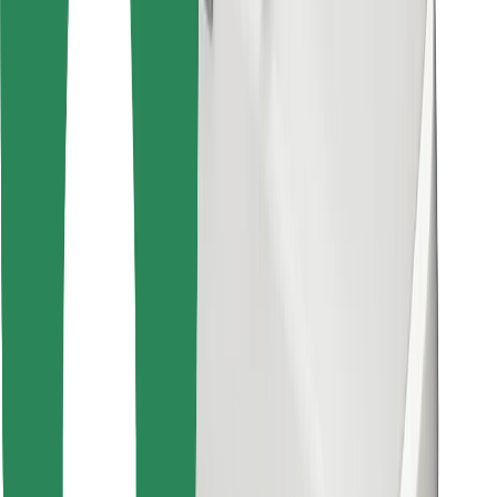
Atsisiųsti programėlę „Bolt“
Raskite savo mėgstamą maistą!
Atsisiųsti programėlę „Bolt Food“