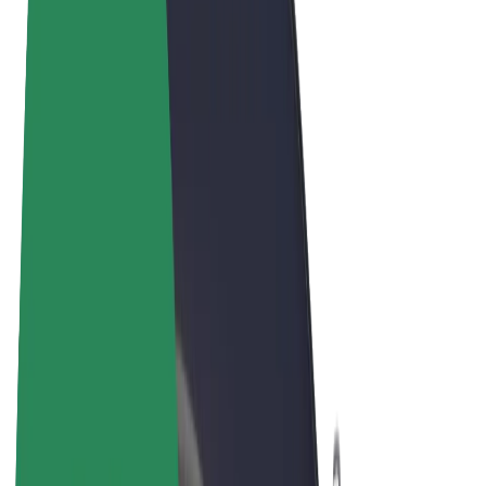
Sąlygos
Privatumas
Slapukai
© 2026 Bolt Technology OÜ
Paslaugos
Kelionės
Paspirtukai
„Bolt Market“
„Bolt Food“
„Bolt Drive“