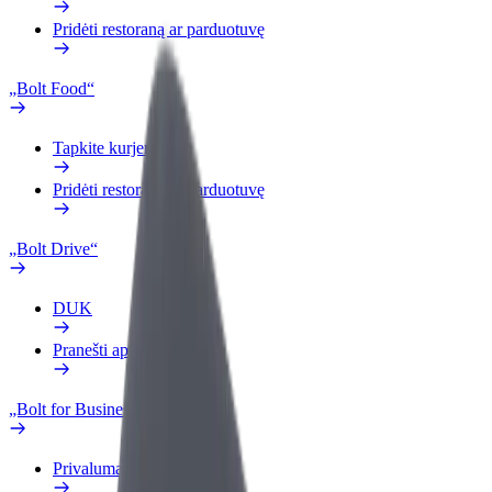
Pridėti restoraną ar parduotuvę
„Bolt Food“
Tapkite kurjeriu (-e)
Pridėti restoraną ar parduotuvę
„Bolt Drive“
DUK
Pranešti apie automobilį
„Bolt for Business“
Privalumai