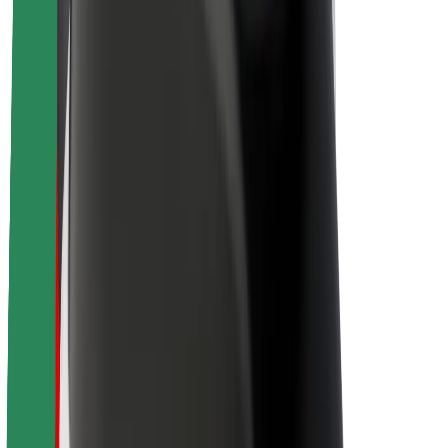
Karjera
Apie „Bolt“
„Bolt“ tvarumo politika
Projektas „Zero“
Tinklaraštis
Naujienų centras
Prekių ženklo gairės
Misija
Investuotojams
Vadovybė
Prekės ženklas
Žiniasklaidai
„Urban Fund“