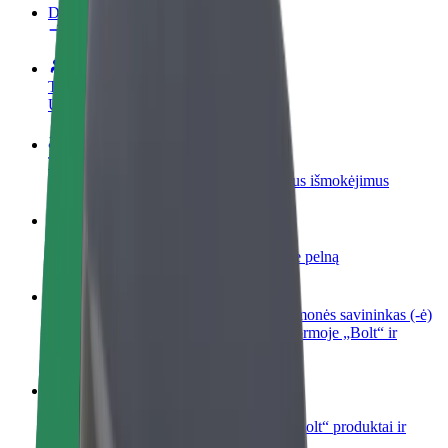
DUK
Tapkite vairuotoju (-a)
Užsidirbkite jums patogiu metu
Tapkite kurjeriu (-e)
Pristatinėkite maistą ir gaukite savaitinius išmokėjimus
Pridėti restoraną ar parduotuvę
Pritraukite daugiau klientų ir padidinkite pelną
Registruotis kaip automobilių nuomos įmonės savininkas (-ė)
Užregistruokite savo automobilius platformoje „Bolt“ ir
padidinkite pajamas
„Bolt for Business“
Atskirų įmonių poreikiams pritaikomi „Bolt“ produktai ir
paslaugos