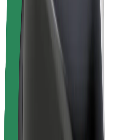
„Bolt for Business“
El. dviračiai
„Bolt Plus“
Užsidirbkite su „Bolt“
Vairuotojai
Vairuotojo pajamos
Kurjeriai
Kurjerio pajamos
„Bolt Food“ restoranai ir parduotuvės
Automobilių nuomos parkai
Franšizės
Apie mus