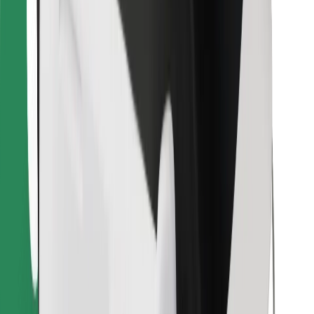
Atsisiųsti programėlę „Bolt“
Raskite savo mėgstamą maistą!
Atsisiųsti programėlę „Bolt Food“