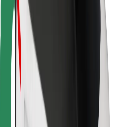
Vairuotojams
Kurjeriams
„Bolt Food“
Automobilių nuomos įmonių savininkams
Restoranams
„Bolt for Business“
Kita
Paslaugų teikėjai
Sąlygos
Slapukai
Saugumas
Automobilis atvyks per kelias minutes!