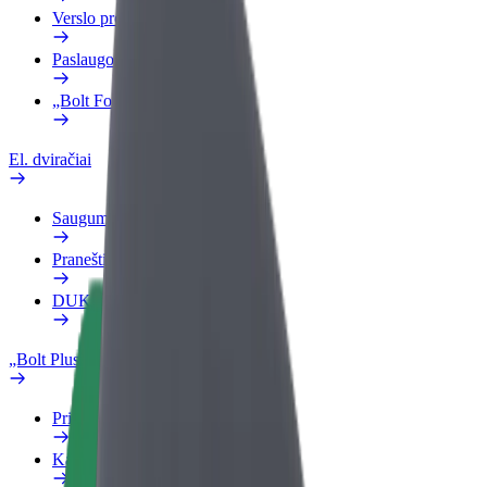
Verslo profilis
Paslaugos
„Bolt Food“ verslui
El. dviračiai
Saugumo laboratorija
Pranešti apie problemą
DUK
„Bolt Plus“
Privalumai
Kaip prisijungti