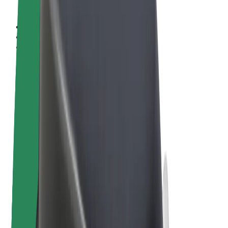
Sąlygos
Privatumas
Slapukai
© 2026 Bolt Technology OÜ
Paslaugos
Kelionės
Paspirtukai
„Bolt Market“
„Bolt Food“
„Bolt Drive“