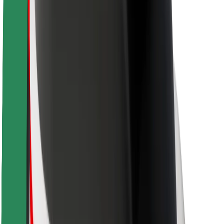
Saugumas
Keleivių saugumas
Vairuotojų saugumas
Paspirtukų saugumas
Saugumo laboratorija
Miestai
Vietovės
Sprendimai miestams
Oro uostai
„Bolt“ įkrovimo stotelės
Pagalba
Keleiviams