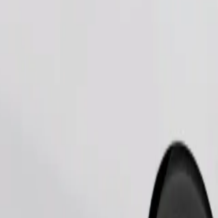
Užsisakyti kelionę