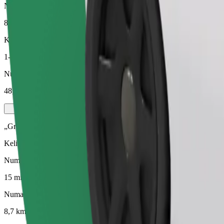
Numatomas atstumas
8,7 km
Keleiviai
1-4
Numatoma kaina
48,50 PLN
„Green“
Kelionės hibridinėmis ir elektra varomomis transporto priemonėmis
Numatoma kelionės trukmė
15 min.
Numatomas atstumas
8,7 km