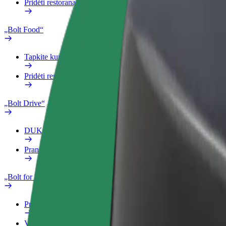
Pridėti restoraną ar parduotuvę
„Bolt Food“
Tapkite kurjeriu (-e)
Pridėti restoraną ar parduotuvę
„Bolt Drive“
DUK
Pranešti apie automobilį
„Bolt for Business“
Privalumai
Verslo profilis