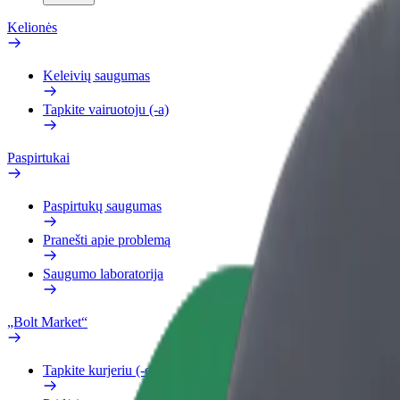
Kelionės
Keleivių saugumas
Tapkite vairuotoju (-a)
Paspirtukai
Paspirtukų saugumas
Pranešti apie problemą
Saugumo laboratorija
„Bolt Market“
Tapkite kurjeriu (-e)