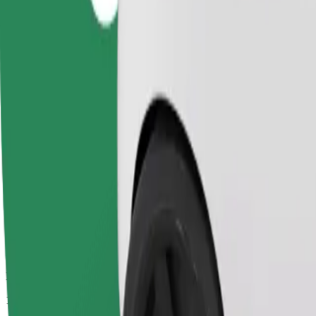
Numatoma kelionės trukmė
15 min.
Numatomas atstumas
8,7 km
Keleiviai
1-4
Numatoma kaina
37,70 PLN
„Comfort“
Didesni automobiliai, kuriuose daugiau erdvės kojoms ir lagaminams
Numatoma kelionės trukmė
15 min.