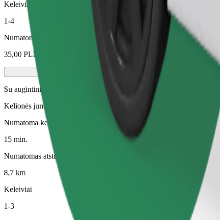
Keleiviai
1-4
Numatoma kaina
35,00 PLN
Su augintiniu
Kelionės jums ir jūsų augintiniui. Šunys turi dėvėti antnukį, maži gyvū
Numatoma kelionės trukmė
15 min.
Numatomas atstumas
8,7 km
Keleiviai
1-3