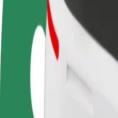
Tapkite vairuotoju (-
Tapkite kurjeriu (-e)
Pridėti
a)
Pristatinėkite maistą ir gaukite
parduo
Užsidirbkite jums
savaitinius išmokėjimus
Pritrau
patogiu metu
padidin
Kaip nuvykti iš "Kaskada" Shopping Centre į Głębok
Ieškote patogiausio būdo nukeliauti iš "Kaskada" Shopping Centre į Gł
Iš kur
"Kaskada" Shopping Centre
Į
Głębokie
Patogumas ir komfortas pasiekiami vos keliais spustelėjimais!
„Bolt“
Patikimos kelionės įprastais vidutinio dydžio automobiliais