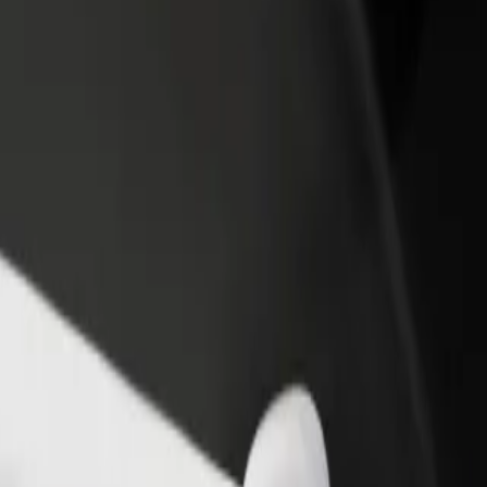
 restoraną ar
Registruotis kaip automobilių nuomos įmonės
tuvę
savininkas (-ė)
kite daugiau klientų ir
Užregistruokite savo automobilius platformoje
kite pelną
„Bolt“ ir padidinkite pajamas
ie | „Bolt“
ębokie? Peržiūrėkite mūsų teikiamas paslaugas ir išsirinkite tinkamiaus
Atsisiųsti programėlę