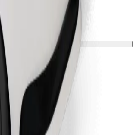
vėle.