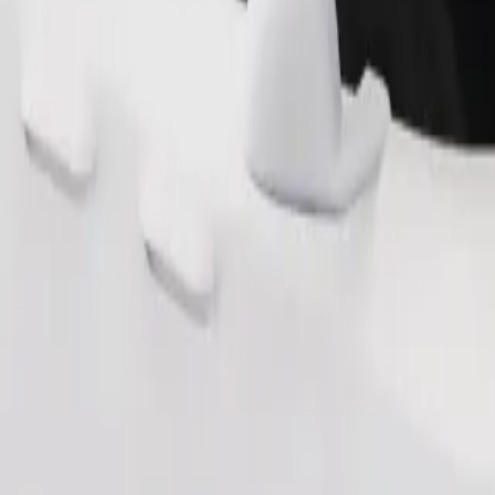
Užsisakyti kelionę