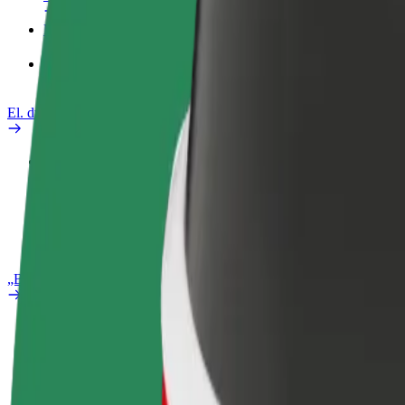
Paslaugos
„Bolt Food“ verslui
El. dviračiai
Saugumo laboratorija
Pranešti apie problemą
DUK
„Bolt Plus“
Privalumai
Kaip prisijungti
DUK