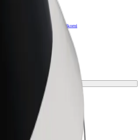
„Bolt for Business“
Atskirų įmonių poreikiams pritaikomi
„Bolt“ produktai ir paslaugos
ias jūsų kelionei.