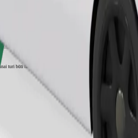
Užsisakyti kelionę
nai turi būti narvuose, o sėdynės turi būti apsaugotos antklode ar pagal