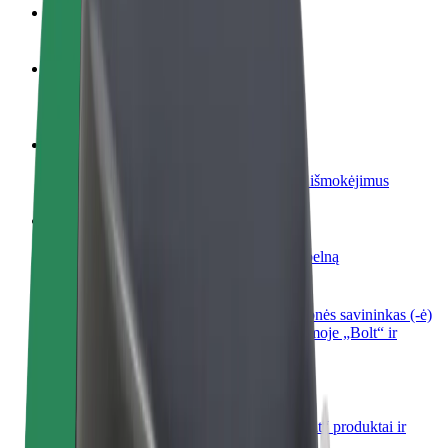
DUK
Tapkite vairuotoju (-a)
Užsidirbkite jums patogiu metu
Tapkite kurjeriu (-e)
Pristatinėkite maistą ir gaukite savaitinius išmokėjimus
Pridėti restoraną ar parduotuvę
Pritraukite daugiau klientų ir padidinkite pelną
Registruotis kaip automobilių nuomos įmonės savininkas (-ė)
Užregistruokite savo automobilius platformoje „Bolt“ ir
padidinkite pajamas
„Bolt for Business“
Atskirų įmonių poreikiams pritaikomi „Bolt“ produktai ir
paslaugos