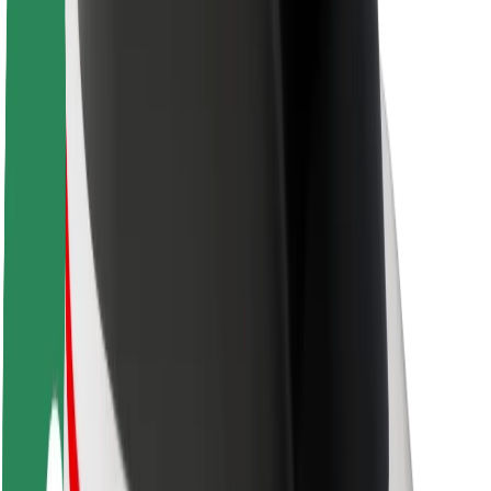
Karjera
Apie „Bolt“
„Bolt“ tvarumo politika
Projektas „Zero“
Tinklaraštis
Naujienų centras
Prekių ženklo gairės
Misija
Investuotojams
Vadovybė
Prekės ženklas
Žiniasklaidai
„Urban Fund“