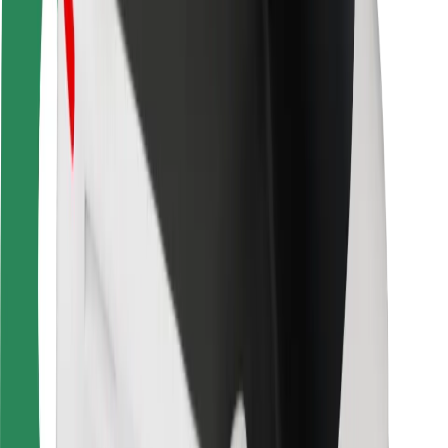
Saugumas
Keleivių saugumas
Vairuotojų saugumas
Paspirtukų saugumas
Saugumo laboratorija
Miestai
Vietovės
Sprendimai miestams
Oro uostai
„Bolt“ įkrovimo stotelės
Pagalba
Keleiviams