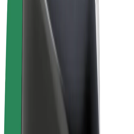
Sąlygos
Privatumas
Slapukai
© 2026 Bolt Technology OÜ
Paslaugos
Kelionės
Paspirtukai
„Bolt Market“
„Bolt Food“
„Bolt Drive“