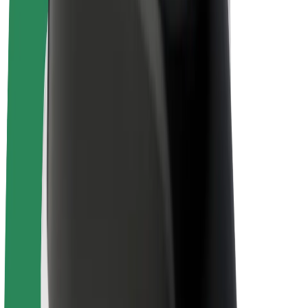
„Bolt for Business“
El. dviračiai
„Bolt Plus“
Užsidirbkite su „Bolt“
Vairuotojai
Vairuotojo pajamos
Kurjeriai
Kurjerio pajamos
„Bolt Food“ restoranai ir parduotuvės
Automobilių nuomos parkai
Franšizės
Apie mus