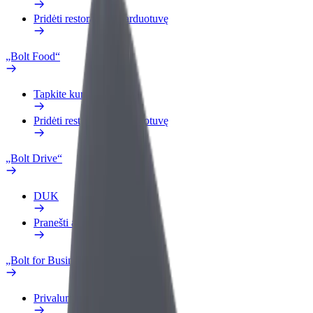
Pridėti restoraną ar parduotuvę
„Bolt Food“
Tapkite kurjeriu (-e)
Pridėti restoraną ar parduotuvę
„Bolt Drive“
DUK
Pranešti apie automobilį
„Bolt for Business“
Privalumai