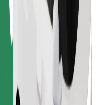
Vairuotojams
Kurjeriams
„Bolt Food“
Automobilių nuomos įmonių savininkams
Restoranams
„Bolt for Business“
Kita
Paslaugų teikėjai
Sąlygos
Slapukai
Saugumas
Automobilis atvyks per kelias minutes!