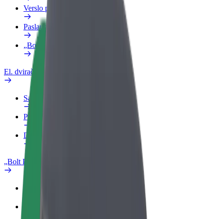
Verslo profilis
Paslaugos
„Bolt Food“ verslui
El. dviračiai
Saugumo laboratorija
Pranešti apie problemą
DUK
„Bolt Plus“
Privalumai
Kaip prisijungti