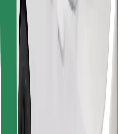
Atsisiųsti programėlę „Bolt“
Raskite savo mėgstamą maistą!
Atsisiųsti programėlę „Bolt Food“