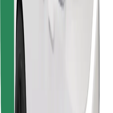
Atsisiųsti programėlę „Bolt“
Raskite savo mėgstamą maistą!
Atsisiųsti programėlę „Bolt Food“