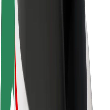
Karjera
Apie „Bolt“
„Bolt“ tvarumo politika
Projektas „Zero“
Tinklaraštis
Naujienų centras
Prekių ženklo gairės
Misija
Investuotojams
Vadovybė
Prekės ženklas
Žiniasklaidai
„Urban Fund“