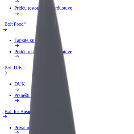
Pridėti restoraną ar parduotuvę
„Bolt Food“
Tapkite kurjeriu (-e)
Pridėti restoraną ar parduotuvę
„Bolt Drive“
DUK
Pranešti apie automobilį
„Bolt for Business“
Privalumai