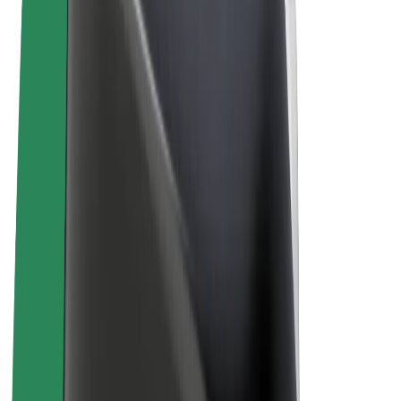
Sąlygos
Privatumas
Slapukai
© 2026 Bolt Technology OÜ
Paslaugos
Kelionės
Paspirtukai
„Bolt Market“
„Bolt Food“
„Bolt Drive“