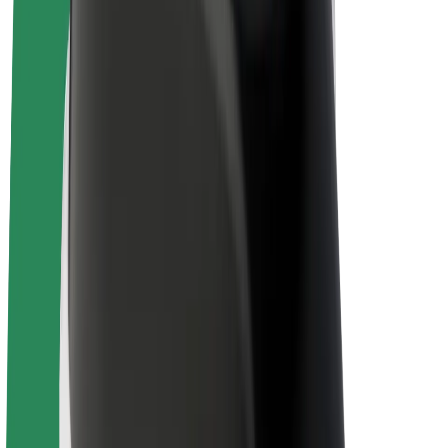
„Bolt for Business“
El. dviračiai
„Bolt Plus“
Užsidirbkite su „Bolt“
Vairuotojai
Vairuotojo pajamos
Kurjeriai
Kurjerio pajamos
„Bolt Food“ restoranai ir parduotuvės
Automobilių nuomos parkai
Franšizės
Apie mus