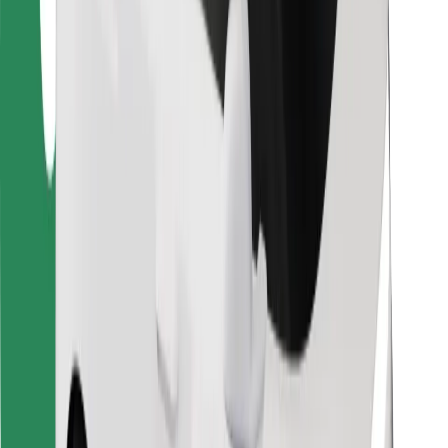
Vairuotojams
Kurjeriams
„Bolt Food“
Automobilių nuomos įmonių savininkams
Restoranams
„Bolt for Business“
Kita
Paslaugų teikėjai
Sąlygos
Slapukai
Saugumas
Automobilis atvyks per kelias minutes!