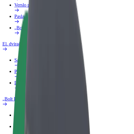
Verslo profilis
Paslaugos
„Bolt Food“ verslui
El. dviračiai
Saugumo laboratorija
Pranešti apie problemą
DUK
„Bolt Plus“
Privalumai
Kaip prisijungti