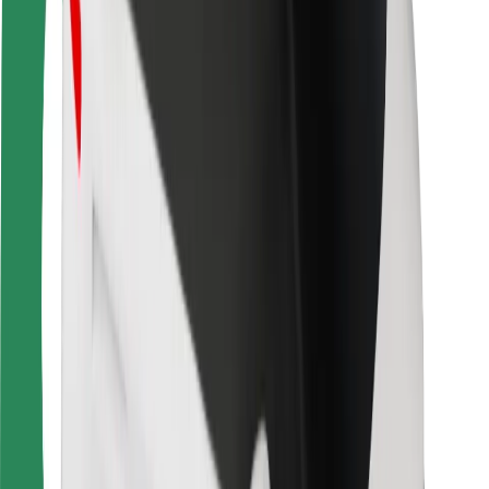
Saugumas
Keleivių saugumas
Vairuotojų saugumas
Paspirtukų saugumas
Saugumo laboratorija
Miestai
Vietovės
Sprendimai miestams
Oro uostai
„Bolt“ įkrovimo stotelės
Pagalba
Keleiviams