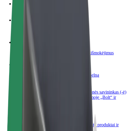
DUK
Tapkite vairuotoju (-a)
Užsidirbkite jums patogiu metu
Tapkite kurjeriu (-e)
Pristatinėkite maistą ir gaukite savaitinius išmokėjimus
Pridėti restoraną ar parduotuvę
Pritraukite daugiau klientų ir padidinkite pelną
Registruotis kaip automobilių nuomos įmonės savininkas (-ė)
Užregistruokite savo automobilius platformoje „Bolt“ ir
padidinkite pajamas
„Bolt for Business“
Atskirų įmonių poreikiams pritaikomi „Bolt“ produktai ir
paslaugos