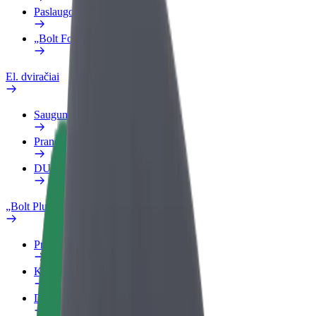
Paslaugos
„Bolt Food“ verslui
El. dviračiai
Saugumo laboratorija
Pranešti apie problemą
DUK
„Bolt Plus“
Privalumai
Kaip prisijungti
DUK