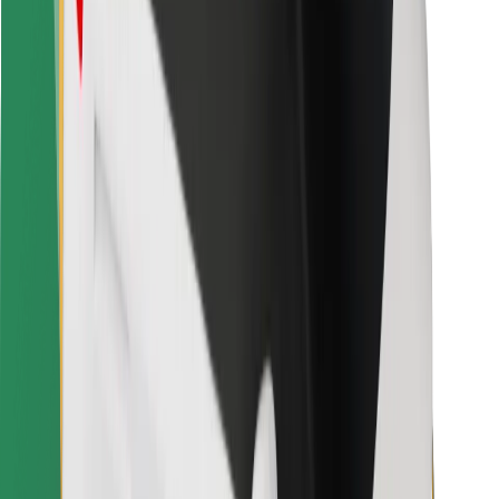
Kurjeriams
„Bolt Food“
Automobilių nuomos įmonių savininkams
Restoranams
„Bolt for Business“
Kita
Paslaugų teikėjai
Sąlygos
Slapukai
Saugumas
Automobilis atvyks per kelias minutes!
Atsisiųsti programėlę „Bolt“