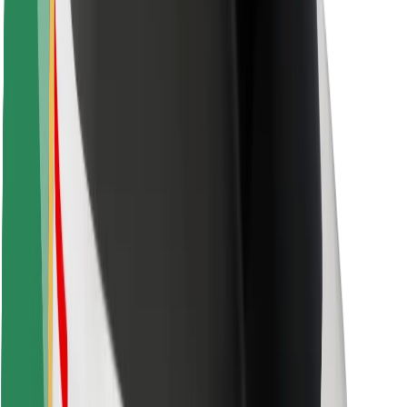
Keleivių saugumas
Vairuotojų saugumas
Paspirtukų saugumas
Saugumo laboratorija
Miestai
Vietovės
Sprendimai miestams
Oro uostai
„Bolt“ įkrovimo stotelės
Pagalba
Keleiviams
Vairuotojams