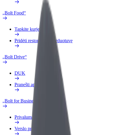
„Bolt Food“
Tapkite kurjeriu (-e)
Pridėti restoraną ar parduotuvę
„Bolt Drive“
DUK
Pranešti apie automobilį
„Bolt for Business“
Privalumai
Verslo profilis