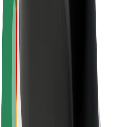
Apie „Bolt“
„Bolt“ tvarumo politika
Projektas „Zero“
Tinklaraštis
Naujienų centras
Prekių ženklo gairės
Misija
Investuotojams
Vadovybė
Prekės ženklas
Žiniasklaidai
„Urban Fund“
Saugumas