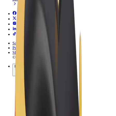
Sąlygos
Privatumas
Slapukai
© 2026 Bolt Technology OÜ
Paslaugos
Kelionės
Paspirtukai
„Bolt Market“
„Bolt Food“
„Bolt Drive“