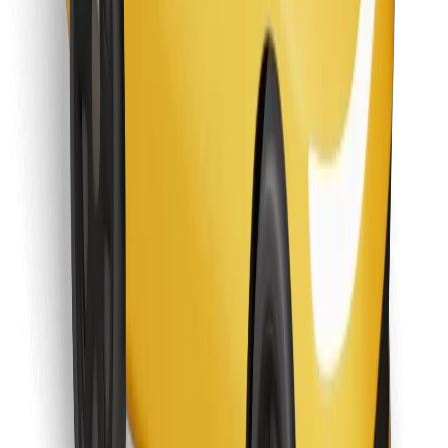
Atsisiųsti programėlę „Bolt“
Raskite savo mėgstamą maistą!
Atsisiųsti programėlę „Bolt Food“