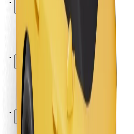
Saugumas
Keleivių saugumas
Vairuotojų saugumas
Paspirtukų saugumas
Saugumo laboratorija
Miestai
Vietovės
Sprendimai miestams
Oro uostai
„Bolt“ įkrovimo stotelės
Pagalba
Keleiviams