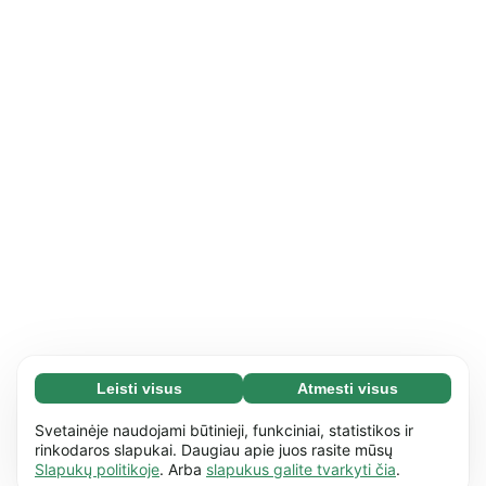
Leisti visus
Atmesti visus
Būtini slapukai (65)
Būtini slapukai reikalingi tam, kad mūsų
Daugiau informacijos
Svetainėje naudojami būtinieji, funkciniai, statistikos ir
svetaine būtų įmanoma naudotis ir joje atlikti
rinkodaros slapukai. Daugiau apie juos rasite mūsų
Slapukų politikoje
. Arba
slapukus galite tvarkyti čia
.
pagrindinius veiksmus, pvz., naršyti
Funkciniai slapukai (17)