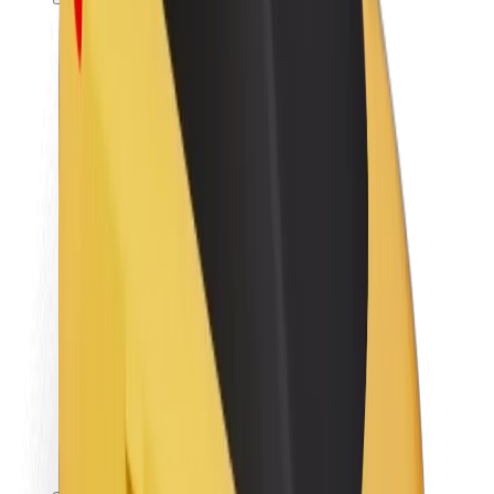
Karjera
Apie „Bolt“
„Bolt“ tvarumo politika
Projektas „Zero“
Tinklaraštis
Naujienų centras
Prekių ženklo gairės
Misija
Investuotojams
Vadovybė
Prekės ženklas
Žiniasklaidai
„Urban Fund“