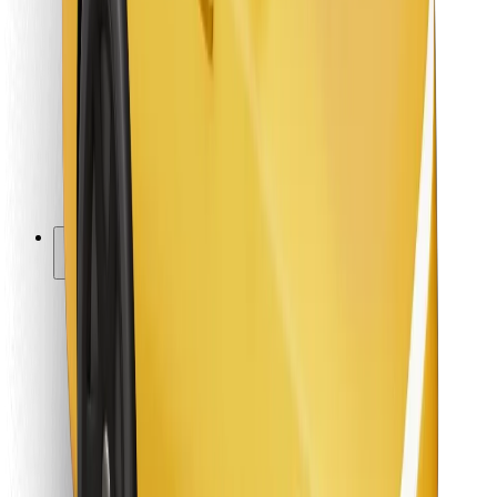
Vairuotojams
Kurjeriams
„Bolt Food“
Automobilių nuomos įmonių savininkams
Restoranams
„Bolt for Business“
Kita
Paslaugų teikėjai
Sąlygos
Slapukai
Saugumas
Automobilis atvyks per kelias minutes!