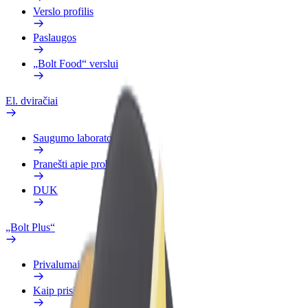
Verslo profilis
Paslaugos
„Bolt Food“ verslui
El. dviračiai
Saugumo laboratorija
Pranešti apie problemą
DUK
„Bolt Plus“
Privalumai
Kaip prisijungti