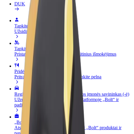
DUK
Tapkite vairuotoju (-a)
Užsidirbkite jums patogiu metu
Tapkite kurjeriu (-e)
Pristatinėkite maistą ir gaukite savaitinius išmokėjimus
Pridėti restoraną ar parduotuvę
Pritraukite daugiau klientų ir padidinkite pelną
Registruotis kaip automobilių nuomos įmonės savininkas (-ė)
Užregistruokite savo automobilius platformoje „Bolt“ ir
padidinkite pajamas
„Bolt for Business“
Atskirų įmonių poreikiams pritaikomi „Bolt“ produktai ir
paslaugos