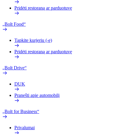
Pridėti restoraną ar parduotuvę
„Bolt Food“
Tapkite kurjeriu (-e)
Pridėti restoraną ar parduotuvę
„Bolt Drive“
DUK
Pranešti apie automobilį
„Bolt for Business“
Privalumai