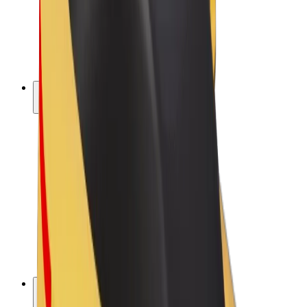
„Bolt for Business“
El. dviračiai
„Bolt Plus“
Užsidirbkite su „Bolt“
Vairuotojai
Vairuotojo pajamos
Kurjeriai
Kurjerio pajamos
„Bolt Food“ restoranai ir parduotuvės
Automobilių nuomos parkai
Franšizės
Apie mus