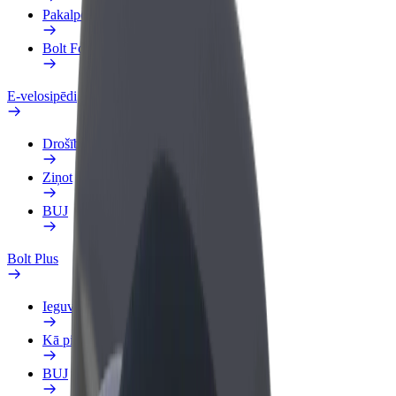
Pakalpojumi
Bolt Food uzņēmumiem
E-velosipēdi
Drošības laboratorija
Ziņot
BUJ
Bolt Plus
Ieguvumi
Kā pievienoties
BUJ