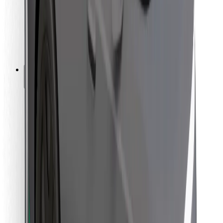
Bolt Food
Autoparku īpašniekiem
Restorāniem
Bolt for Business
Cits
Piegādātāji
Noteikumi un nosacījumi
Sīkdatnes
Drošība
Saņem braucienu minūšu laikā!
Lejupielādē Bolt lietotni
Atrodi savas mīļākās maltītes!