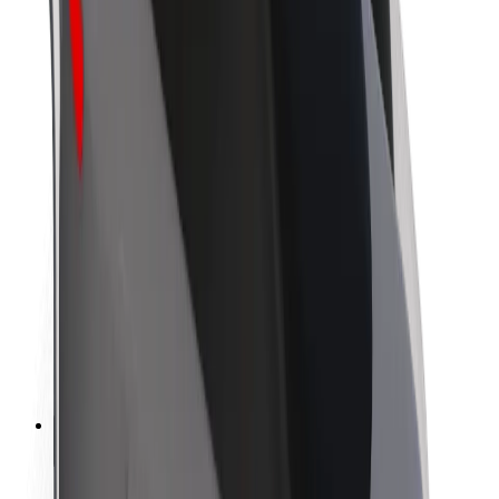
Bolt ilgtspējība
Project Zero
Blogs
Ziņu telpa
Zīmola vadlīnijas
Misija
Attiecības ar investoriem
Vadība
Zīmols
Mediji
Pilsētvides fonds
Drošība
Pasažieru drošība