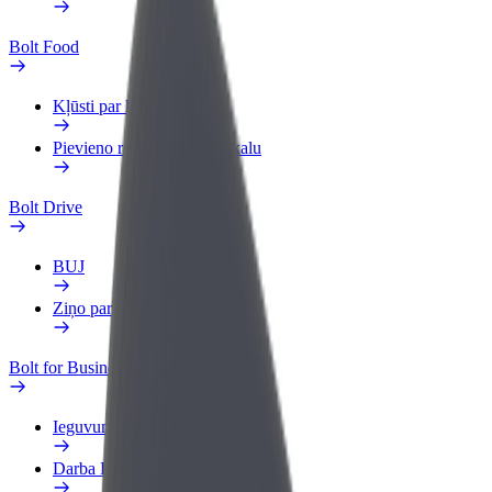
Bolt Food
Kļūsti par kurjeru
Pievieno restorānu vai veikalu
Bolt Drive
BUJ
Ziņo par transportlīdzekli
Bolt for Business
Ieguvumi
Darba Profils