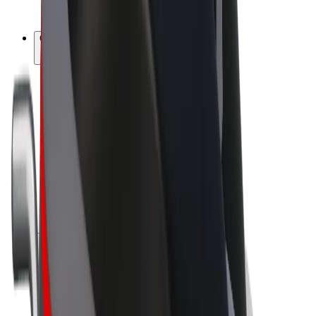
Bolt Plus
Gūsti ieņēmumus ar Bolt
Autovadītāji
Autovadītāja ieņēmumi
Kurjeri
Kurjerpartnera ieņēmumi
Bolt Food tirgotāji
Reģistrē autoparku
Franšīzes
Par uzņēmumu
Karjera
Par Bolt