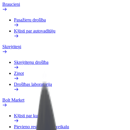
Braucieni
Pasažieru drošība
Kļūsti par autovadītāju
Skrejriteņi
Skrejriteņu drošība
Ziņot
Drošības laboratorija
Bolt Market
Kļūsti par kurjeru
Pievieno restorānu vai veikalu