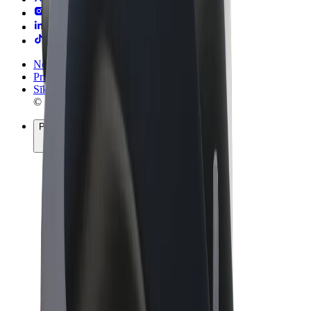
Noteikumi un nosacījumi
Privātuma politika
Sīkdatnes
© 2026 Bolt Technology OÜ
Pakalpojumi
Braucieni
Skrejriteņi
Bolt Market
Bolt Food
Bolt Drive
Bolt for Business
E-velosipēdi