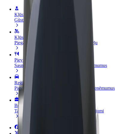
Kļūsti par autovadītāju
Gūsti ieņēmumus, kā vēlies
Kļūsti par kurjeru
Piegādā ēdienu un saņem izmaksu ik nedēļu
Pievieno restorānu vai veikalu
Sasniedz vairāk klientu un paaugstini ieņēmumus
Reģistrējies kā autoparka īpašnieks
Pievieno savu autoparku Bolt un palielini ieņēmumus
Bolt for Business
Tavam uzņēmumam pielāgoti Bolt pakalpojumi