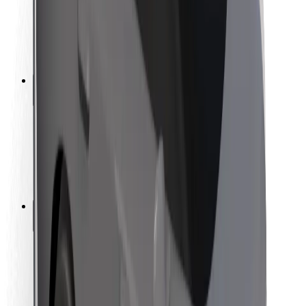
Autovadītāju drošība
Skrejriteņu drošība
Drošības laboratorija
Pilsētas
Pilsētas
Risinājumi pilsētām
Lidostas
Bolt uzlādes statīvi
Palīdzība
Pasažieriem
Autovadītājiem
Kurjeriem