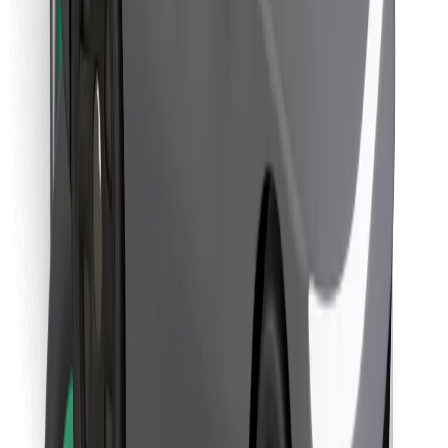
Lejupielādē Bolt Food lietotni