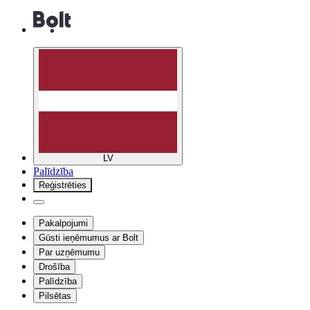
LV
Palīdzība
Reģistrēties
Pakalpojumi
Gūsti ieņēmumus ar Bolt
Par uzņēmumu
Drošība
Palīdzība
Pilsētas