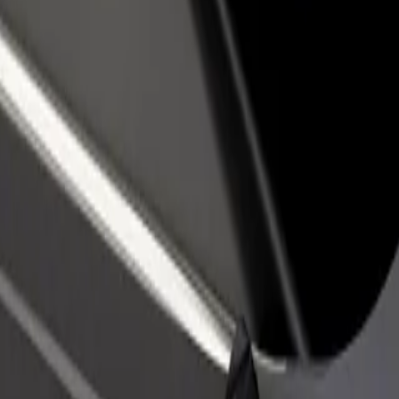
no restorānu vai veikalu
Reģistrējies kā autoparka īpašnieks
dz vairāk klientu un paaugstini
Pievieno savu autoparku Bolt un paliel
umus
ieņēmumus
kalpojumi pieejami Tavā pilsētā un izvēlies ceļam piemērotāko braucie
Lejupielādēt lietotni