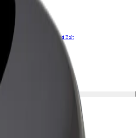
Bolt for Business
ini
Tavam uzņēmumam pielāgoti Bolt
pakalpojumi
nu.