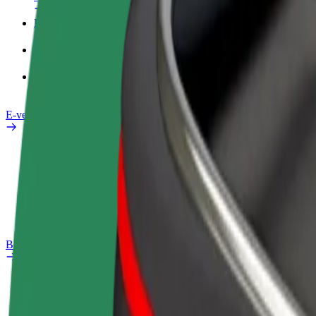
Darba Profils
Pakalpojumi
Bolt Food uzņēmumiem
E-velosipēdi
Drošības laboratorija
Ziņot
BUJ
Bolt Plus
Ieguvumi
Kā pievienoties