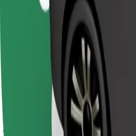
Uzticami braucieni ikdienas vidēja izmēra auto
Aptuvenais brauciena ilgums
17 min
Aptuvenais attālums
9,2 km
Pasažieri
1-4
Aptuvenā cena
267,90 CZK
Comfort
Lielāki auto ar papildu vietu kājām un mantām
Aptuvenais brauciena ilgums