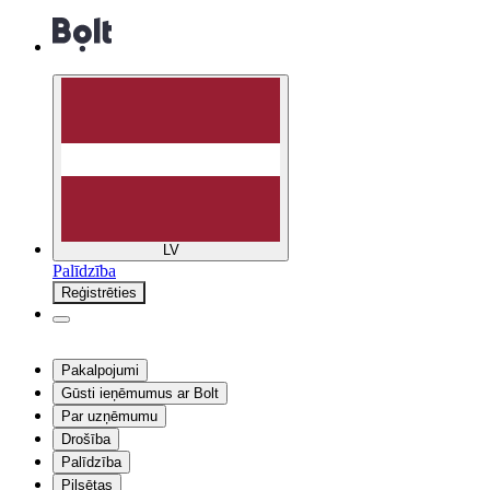
LV
Palīdzība
Reģistrēties
Pakalpojumi
Gūsti ieņēmumus ar Bolt
Par uzņēmumu
Drošība
Palīdzība
Pilsētas