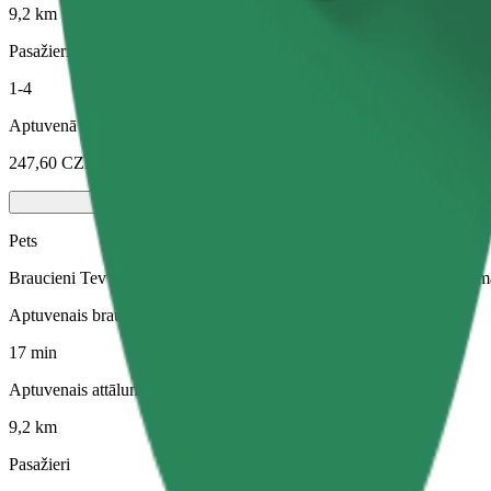
9,2 km
Pasažieri
1-4
Aptuvenā cena
247,60 CZK
Pets
Braucieni Tev un Tavam mājdzīvniekam. Suņiem jāvalkā purngals, mazi
Aptuvenais brauciena ilgums
17 min
Aptuvenais attālums
9,2 km
Pasažieri