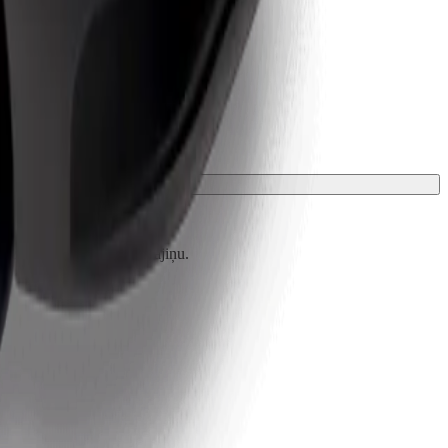
zsargā ar segu vai paklājiņu.