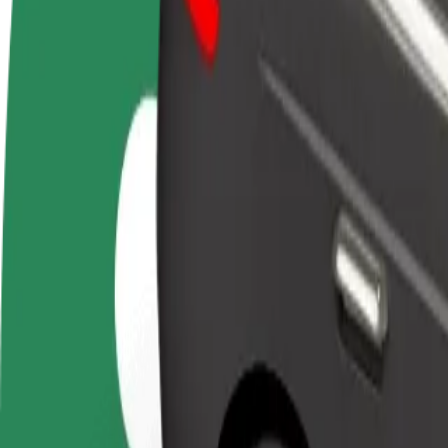
BUJ
Kļūsti par
Kļūsti par kurjeru
Pievie
autovadītāju
Piegādā ēdienu un saņem izmaksu
Sasnie
Gūsti ieņēmumus, kā
ik nedēļu
ieņēm
vēlies
Kā nokļūt no: Westfield Chodov uz: Atrium Flora
Tev no: Westfield Chodov jānokļūst uz: Atrium Flora? Uzzini, kuri pa
No
Westfield Chodov
Uz
Atrium Flora
Ērtība un komforts ir tikai dažu pieskārienu attālumā!
Bolt