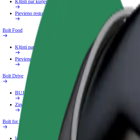
Kļūsti par kurjeru
Pievieno restorānu vai veikalu
Bolt Food
Kļūsti par kurjeru
Pievieno restorānu vai veikalu
Bolt Drive
BUJ
Ziņo par transportlīdzekli
Bolt for Business
Ieguvumi