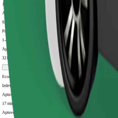
17 min
Aptuvenais attālums
9,2 km
Pasažieri
1-4
Aptuvenā cena
321,30 CZK
Economy
Izdevīgi braucieni vienkāršos auto
Aptuvenais brauciena ilgums
17 min
Aptuvenais attālums