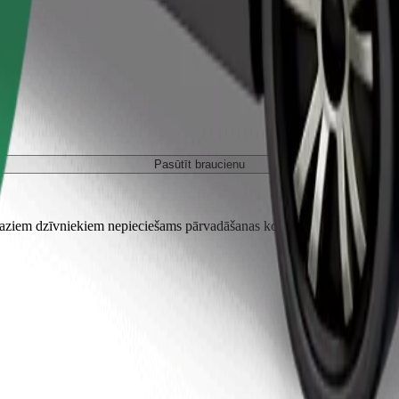
Pasūtīt braucienu
em dzīvniekiem nepieciešams pārvadāšanas konteiners, un sēdekļi jāai