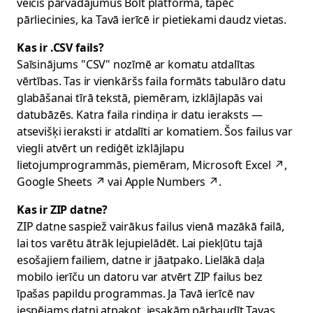
veicis pārvadājumus Bolt platformā, tāpēc
pārliecinies, ka Tavā ierīcē ir pietiekami daudz vietas.
Kas ir .CSV fails?
Saīsinājums "CSV" nozīmē ar komatu atdalītas
vērtības. Tas ir vienkāršs faila formāts tabulāro datu
glabāšanai tīrā tekstā, piemēram, izklājlapās vai
datubāzēs. Katra faila rindiņa ir datu ieraksts —
atsevišķi ieraksti ir atdalīti ar komatiem. Šos failus var
viegli atvērt un rediģēt izklājlapu
lietojumprogrammās, piemēram,
Microsoft Excel
↗
,
Google Sheets
↗
vai
Apple Numbers
↗
.
Kas ir ZIP datne?
ZIP datne saspiež vairākus failus vienā mazākā failā,
lai tos varētu ātrāk lejupielādēt. Lai piekļūtu tajā
esošajiem failiem, datne ir jāatpako. Lielākā daļa
mobilo ierīču un datoru var atvērt ZIP failus bez
īpašas papildu programmas. Ja Tavā ierīcē nav
iespējams datni atpakot, iesakām pārbaudīt Tavas