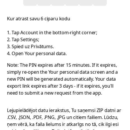
Kur atrast savu 6 ciparu kodu
Tap Account in the bottom-right corner;
Tap Settings;
Spied uz Privātums.
Open Your personal data.
Note: The PIN expires after 15 minutes. If it expires,
simply re-open the Your personal data screen and a
new PIN will be generated automatically. Your data
export link expires after 3 days - if it expires, you'll
need to submit a new request from the app.
Lejupielādējot datu ierakstus, Tu saņemsi ZIP datni ar
.CSV, .JSON, .PDF, .PNG, .JPG un citiem failiem. Lūdzu,
ņem vērā, ka faila lielums ir atkarīgs no tā, cik ilgi esi