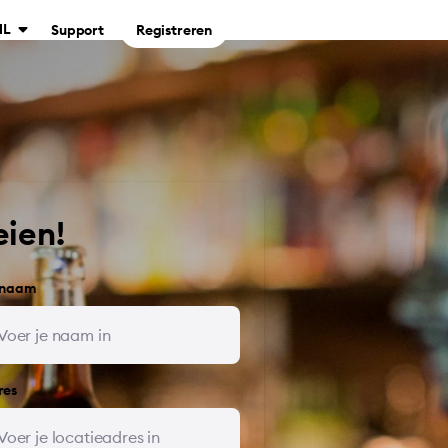
NL
Support
Registreren
eien!
 naam
res