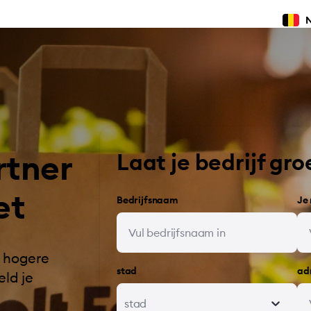
rtner
Laat je bedrijf gro
et
Bedrijfsnaam
Je
, hogere
stad
ad
ld je
stad