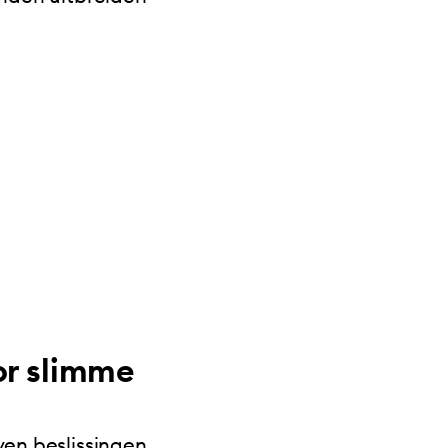
or slimme
ven beslissingen