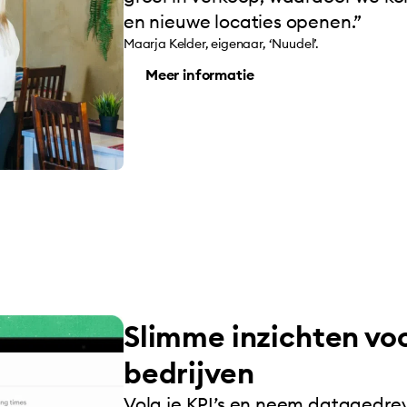
en nieuwe locaties openen.”
Maarja Kelder, eigenaar, ‘Nuudel’.
Meer informatie
Slimme inzichten vo
bedrijven
Volg je KPI’s en neem datagedre