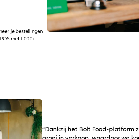
eer je bestellingen
f POS met 1.000+
“Dankzij het Bolt Food-platform 
groei in verkoop, waardoor we k