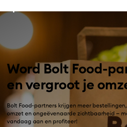
Word Bolt Food-pa
en vergroot je omz
Bolt Food-partners krijgen meer bestellingen
omzet en ongeëvenaarde zichtbaarheid — me
vandaag aan en profiteer!