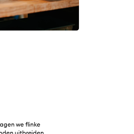
zagen we flinke
onden uitbreiden