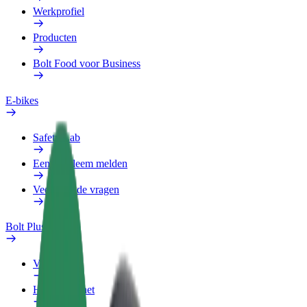
Werkprofiel
Producten
Bolt Food voor Business
E-bikes
Safety Lab
Een probleem melden
Veelgestelde vragen
Bolt Plus
Voordelen
Hoe werkt het