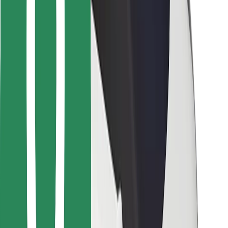
Voor bezorgers
Bolt Food
Voor fleet owners
Voor restaurants
Bolt for Business
Overig
Leveranciers
Algemene voorwaarden
Cookies
Beveiliging
Slechts enkele minuten verwijderd van je rit!
Download Bolt app