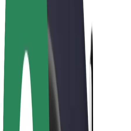
E-bikes
Bolt Plus
Verdienen met Bolt
Chauffeurs
Verdiensten voor chauffeurs
Bezorgers
Verdiensten voor bezorgers
Bolt Food-handelaren
Fleet Owner
Franchises
Bedrijf
Carrière