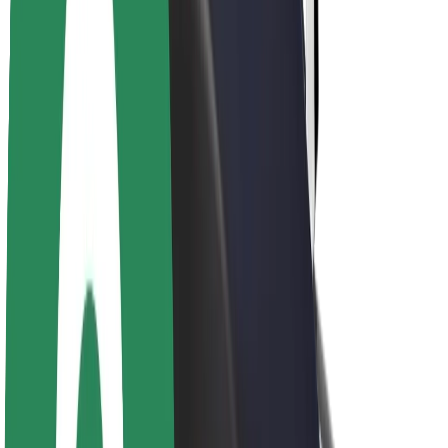
Over Bolt
Duurzaamheid bij Bolt
Project Zero
Blog
Nieuws
Merkrichtlijnen
Missie
Investeerdersrelaties
Leiderschap
Merk
Media
Urban Fund
Veiligheid