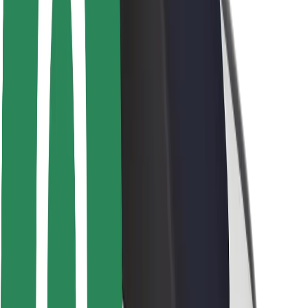
Veiligheid voor passagiers
Veiligheid voor chauffeurs
Veiligheid E-steps
Safety Lab
Steden
Locaties
Stadsoplossingen
Luchthavens
Bolt Laadstations
Support
Voor passagiers
Voor chauffeurs