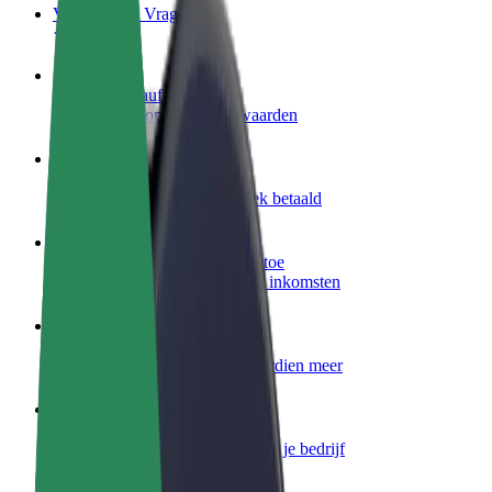
Veelgestelde Vragen
Word een chauffeur
Verdien geld op jouw voorwaarden
Wordt bezorger
Bezorg eten en krijg elke week betaald
Voeg een restaurant of winkel toe
Krijg meer klanten en verhoog inkomsten
Meld je aan als Fleet-eigenaar
Voeg je fleet toe aan Bolt en verdien meer
Bolt for Business
Bolt-producten en -services voor je bedrijf