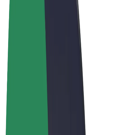
Algemene voorwaarden
Privacy
Cookies
© 2026 Bolt Technology OÜ
Producten
Ritten
E-Steps
Bolt Market
Bolt Food
Bolt Drive
Bolt for Business