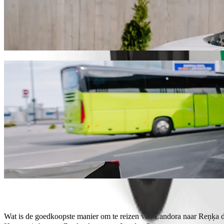
Reis van Landora naar Reņķa dārzs met Bol
We raden je aan om Bolt ritservice te kiezen voor de beste prijs naa
voertuig voor je.
Download de Bolt app
Bolt-services om je van Landora naar Reņ
Veel bagage? Boek onze XL-busjes voor maximaal 6 personen.
Wil je stijlvol aankomen? Probeer Bolt's premium auto's.
Met kinderen onderweg? Bestel een kindvriendelijke rit met een ki
Gaat je huisdier mee? Probeer onze ritten met huisdieren.
Extra hulp nodig? Onze Assist-categorie biedt rolstoeltoegankelij
Betaalbare ritten? Geniet van compacte auto's tegen een lagere pr
Download de Bolt app
Wat is de goedkoopste manier om te reizen van Landora naar Reņķa 