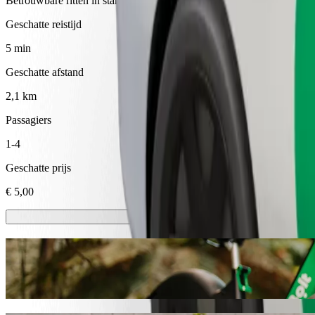
Betrouwbare ritten in standaard middelgrote auto's.
Geschatte reistijd
5 min
Geschatte afstand
2,1 km
Passagiers
1-4
Geschatte prijs
€ 5,00
E-steps of E-bikes
Reis rond in Ventspils met E-steps of E-bikes
Download de Bolt app