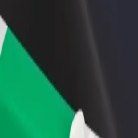
Voeg een restaurant of winkel toe
Meld je aan als Fleet-eigenaar
Krijg meer klanten en verhoog
Voeg je fleet toe aan Bolt en
inkomsten
verdien meer
en? Bekijk onze services en vind de perfecte dienst voor jou.
Download de app