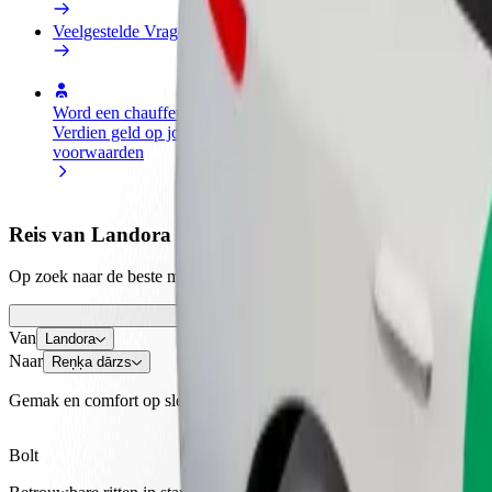
Veelgestelde Vragen
Word een chauffeur
Wordt bezorger
Verdien geld op jouw
Bezorg eten en krijg elke week
voorwaarden
betaald
Reis van Landora naar Reņķa dārzs
Op zoek naar de beste manier om van Landora naar Reņķa dārzs te kom
Van
Landora
Naar
Reņķa dārzs
Gemak en comfort op slechts een paar tikken afstand!
Bolt