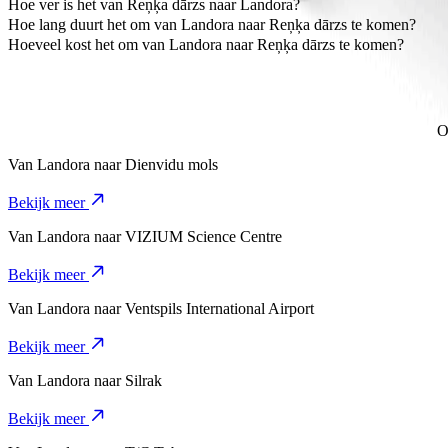
De meest betaalbare manier om van Landora naar Reņķa dārzs te reiz
Hoe ver is het van Reņķa dārzs naar Landora?
Reņķa dārzs is ongeveer 2,1 km vanaf Landora.
Hoe lang duurt het om van Landora naar Reņķa dārzs te komen?
Het duurt ongeveer 5 min om van Landora naar Reņķa dārzs te komen
Hoeveel kost het om van Landora naar Reņķa dārzs te komen?
De kosten van de rit van Landora naar Reņķa dārzs met Bolt bedrag
O
Van
Landora
naar
Dienvidu mols
Bekijk meer
Van
Landora
naar
VIZIUM Science Centre
Bekijk meer
Van
Landora
naar
Ventspils International Airport
Bekijk meer
Van
Landora
naar
Silrak
Bekijk meer