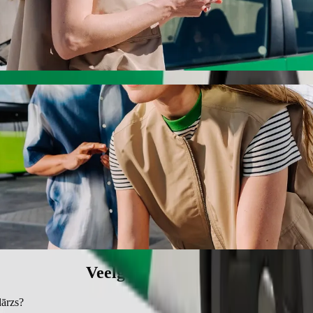
t ritservice
r Reņķa dārzs. Met Bolt duurt deze reis ongeveer 5 min en kost ongevee
ķa dārzs te brengen
nderzitje.
ke voertuigen.
ijs met Bolt Economy.
Veelgestelde vragen
dārzs?