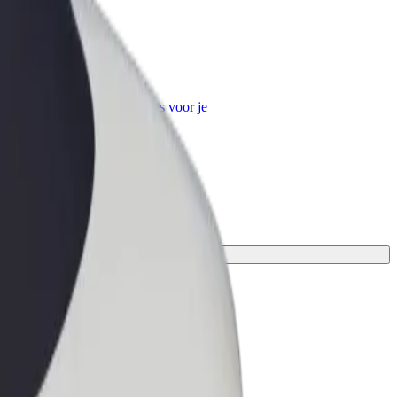
Bolt for Business
Bolt-producten en -services voor je
bedrijf