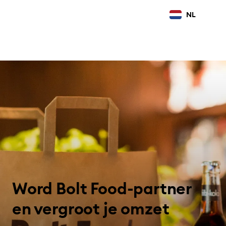
NL
Word Bolt Food-partner
en vergroot je omzet