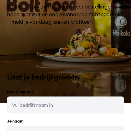
Bolt Food-partners krijgen meer bestellingen,
hogere omzet en ongeëvenaarde zichtbaarheid
— meld je vandaag aan en profiteer!
Laat je bedrijf groeien!
Bedrijfsnaam
Je naam