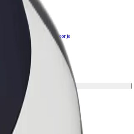
Bolt for Business
Bolt-producten en -services voor je
bedrijf
ecte dienst voor jou.