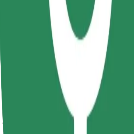
Betrouwbare ritten in standaard middelgrote auto's.
Geschatte reistijd
31 min
Geschatte afstand
20,4 km
Passagiers
1-4
Geschatte prijs
RON 80,50
Comfort
Grotere auto's met meer beenruimte en opbergruimte
Geschatte reistijd
31 min