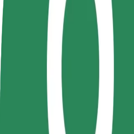
Veelgestelde Vragen
Word een chauffeur
Wordt bezorger
Verdien geld op jouw
Bezorg eten en krijg elke week
voorwaarden
betaald
Van Mega Mall naar Bucharest Henri Coanda Airpor
Op zoek naar de beste manier om van Mega Mall naar Bucharest Henri
Van
Mega Mall
Naar
Bucharest Henri Coanda Airport (OTP)
Gemak en comfort op slechts een paar tikken afstand!
Bolt