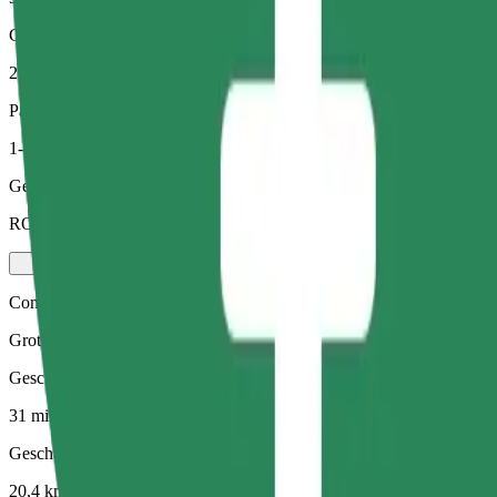
Geschatte afstand
20,4 km
Passagiers
1-4
Geschatte prijs
RON 85,10
Comfort Electric
Grotere elektrische voertuigen met meer beenruimte en opslagruimte
Geschatte reistijd
31 min
Geschatte afstand
20,4 km