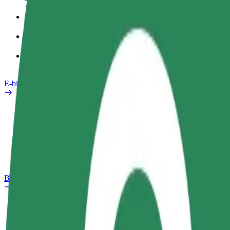
Werkprofiel
Producten
Bolt Food voor Business
E-bikes
Safety Lab
Een probleem melden
Veelgestelde vragen
Bolt Plus
Voordelen
Hoe werkt het