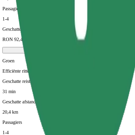
Passagiers
1-4
Geschatte prijs
RON 92,40
Groen
Efficiënte ritten in hybride en elektrische voertuigen
Geschatte reistijd
31 min
Geschatte afstand
20,4 km
Passagiers
1-4