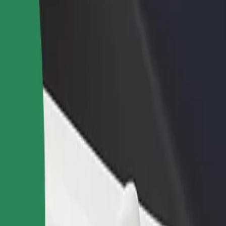
Voeg een restaurant of winkel toe
Meld je aan als Fleet-eigenaar
Krijg meer klanten en verhoog
Voeg je fleet toe aan Bolt en
inkomsten
verdien meer
t (OTP)
 Coanda Airport (OTP) te komen? Bekijk onze services en vind de perf
Download de app