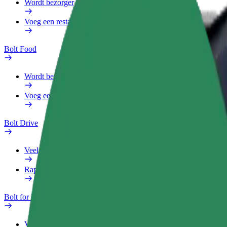
Wordt bezorger
Voeg een restaurant of winkel toe
Bolt Food
Wordt bezorger
Voeg een restaurant of winkel toe
Bolt Drive
Veelgestelde Vragen
Rapporteer een voertuig
Bolt for Business
Voordelen