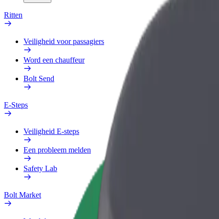
Ritten
Veiligheid voor passagiers
Word een chauffeur
Bolt Send
E-Steps
Veiligheid E-steps
Een probleem melden
Safety Lab
Bolt Market