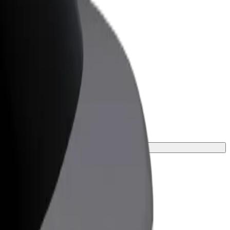
Bolt for Business
Bolt-producten en -services voor je
bedrijf
jou.