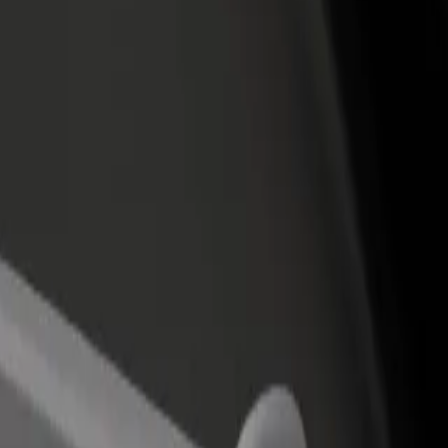
Voeg een restaurant of winkel toe
Meld je aan als Fleet-eigenaar
Krijg meer klanten en verhoog
Voeg je fleet toe aan Bolt en
inkomsten
verdien meer
elay te komen? Bekijk onze services en vind de perfecte dienst voor 
Download de app