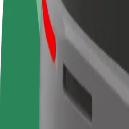
Veelgestelde Vragen
Word een chauffeur
Wordt bezorger
Verdien geld op jouw
Bezorg eten en krijg elke week
voorwaarden
betaald
Van La Cantine des Voyageurs naar Relay
Op zoek naar de beste manier om van La Cantine des Voyageurs naar R
Van
La Cantine des Voyageurs
Naar
Relay
Gemak en comfort op slechts een paar tikken afstand!
Berline