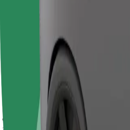
Grotere auto's met meer beenruimte en opbergruimte
Geschatte reistijd
28 min
Geschatte afstand
27,5 km
Passagiers
1-2
Geschatte prijs
€ 73,00
Bolt
Betrouwbare ritten in standaard middelgrote auto's.
Geschatte reistijd
28 min