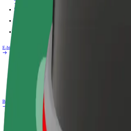
Werkprofiel
Producten
Bolt Food voor Business
E-bikes
Safety Lab
Een probleem melden
Veelgestelde vragen
Bolt Plus
Voordelen
Hoe werkt het