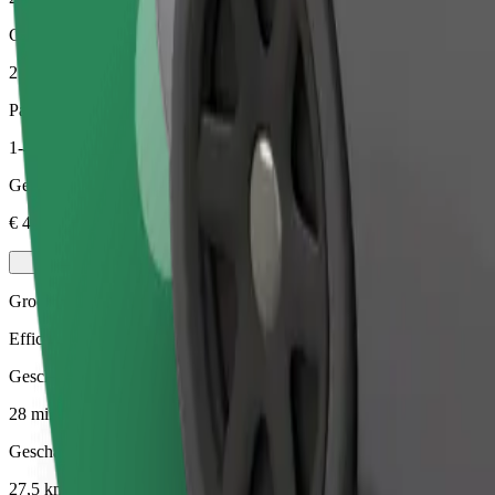
Geschatte afstand
27,5 km
Passagiers
1-4
Geschatte prijs
€ 46,00
Groen
Efficiënte ritten in hybride en elektrische voertuigen
Geschatte reistijd
28 min
Geschatte afstand
27,5 km