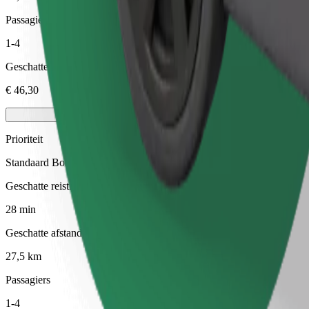
Passagiers
1-4
Geschatte prijs
€ 46,30
Prioriteit
Standaard Bolt-ritten met snellere ophaaltijden
Geschatte reistijd
28 min
Geschatte afstand
27,5 km
Passagiers
1-4