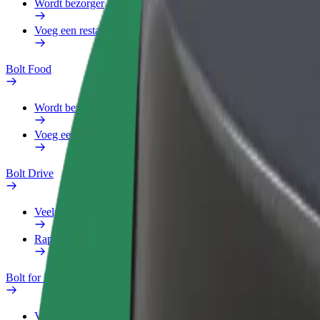
Wordt bezorger
Voeg een restaurant of winkel toe
Bolt Food
Wordt bezorger
Voeg een restaurant of winkel toe
Bolt Drive
Veelgestelde Vragen
Rapporteer een voertuig
Bolt for Business
Voordelen