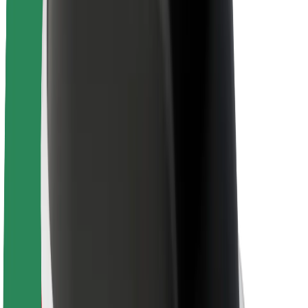
Veiligheid voor passagiers
Veiligheid voor chauffeurs
Veiligheid E-steps
Safety Lab
Steden
Locaties
Stadsoplossingen
Luchthavens
Bolt Laadstations
Support
Voor passagiers
Voor chauffeurs