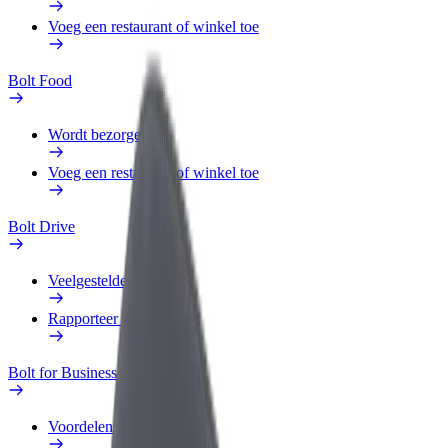
Voeg een restaurant of winkel toe
Bolt Food
Wordt bezorger
Voeg een restaurant of winkel toe
Bolt Drive
Veelgestelde Vragen
Rapporteer een voertuig
Bolt for Business
Voordelen