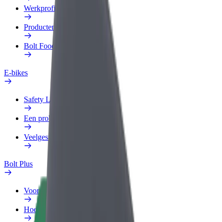
Werkprofiel
Producten
Bolt Food voor Business
E-bikes
Safety Lab
Een probleem melden
Veelgestelde vragen
Bolt Plus
Voordelen
Hoe werkt het