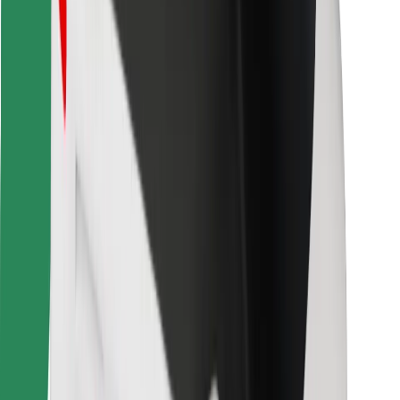
Vind je favoriete maaltijden!
Download de Bolt Food-app