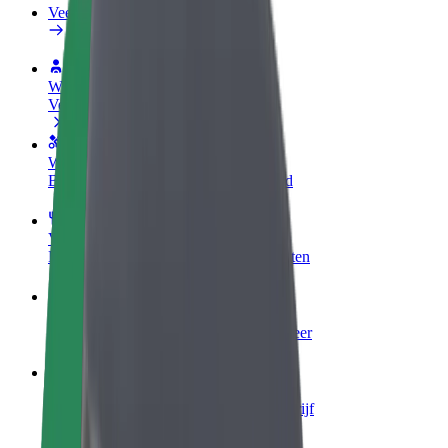
Veelgestelde Vragen
Word een chauffeur
Verdien geld op jouw voorwaarden
Wordt bezorger
Bezorg eten en krijg elke week betaald
Voeg een restaurant of winkel toe
Krijg meer klanten en verhoog inkomsten
Meld je aan als Fleet-eigenaar
Voeg je fleet toe aan Bolt en verdien meer
Bolt for Business
Bolt-producten en -services voor je bedrijf