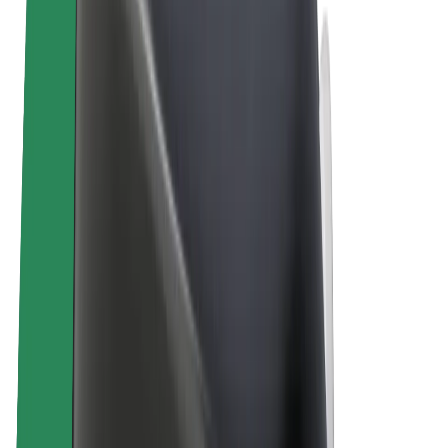
E-bikes
Bolt Plus
Verdienen met Bolt
Chauffeurs
Verdiensten voor chauffeurs
Bezorgers
Verdiensten voor bezorgers
Bolt Food-handelaren
Fleet Owner
Franchises
Bedrijf
Carrière