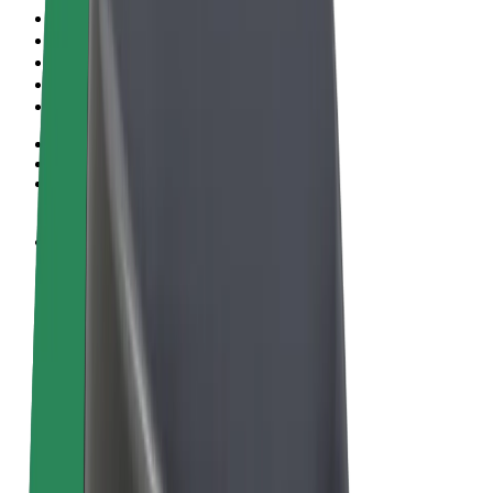
Algemene voorwaarden
Privacy
Cookies
© 2026 Bolt Technology OÜ
Producten
Ritten
E-Steps
Bolt Market
Bolt Food
Bolt Drive
Bolt for Business