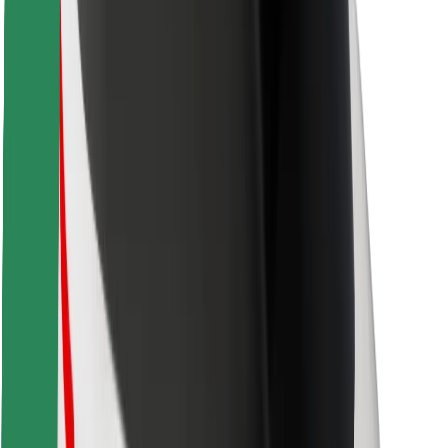
Voor bezorgers
Bolt Food
Voor fleet owners
Voor restaurants
Bolt for Business
Overig
Leveranciers
Algemene voorwaarden
Cookies
Beveiliging
Slechts enkele minuten verwijderd van je rit!
Download Bolt app