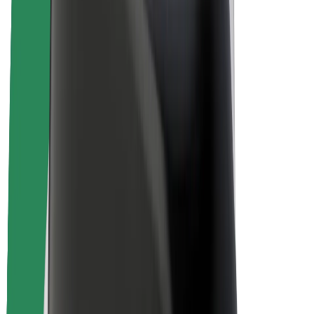
Over Bolt
Duurzaamheid bij Bolt
Project Zero
Blog
Nieuws
Merkrichtlijnen
Missie
Investeerdersrelaties
Leiderschap
Merk
Media
Urban Fund
Veiligheid