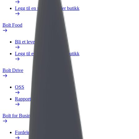
Legg til en restaurant eller butikk
Bolt Food
Bli et leveringsbud
Legg til en restaurant eller butikk
Bolt Drive
OSS
Rapporter et kjøretøy
Bolt for Business
Fordeler