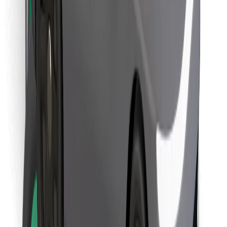
Finn yndlingsmaten din!
Last ned Bolt Food-appen