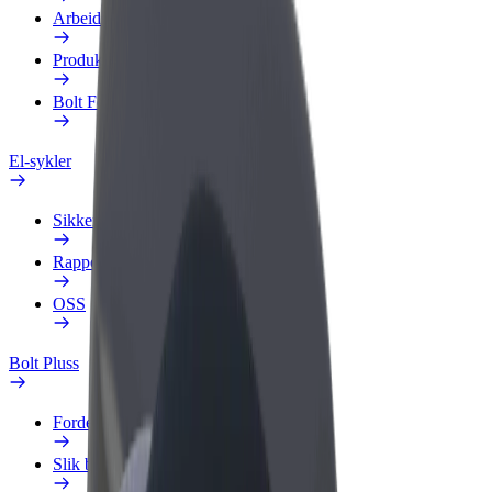
Arbeidsprofil
Produkter
Bolt Food for bedrifter
El-sykler
Sikkerhetslab
Rapporter et problem
OSS
Bolt Pluss
Fordeler
Slik blir du med