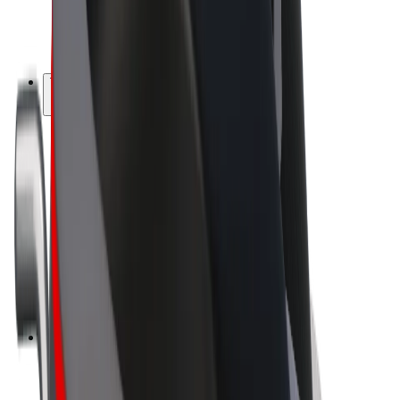
El-sykler
Bolt Pluss
Tjen med Bolt
Sjåfører
Sjåførinntekter
Leveringsbud
Inntekter for leveringsbud
Bolt Food-partnere
Flåter
Franchiser
Bedrift
Karrierer