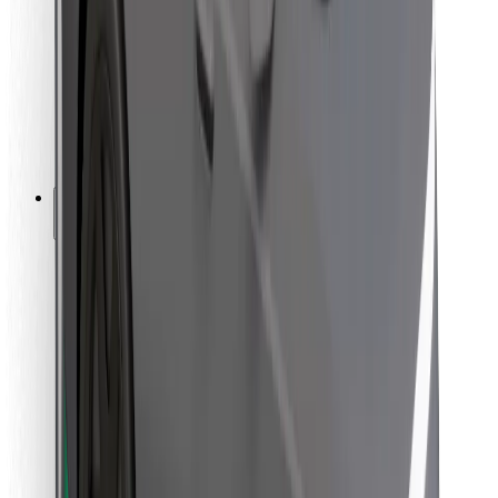
For leveringsbud
Bolt Food
For flåteeiere
For restauranter
Bolt for Business
Annet
Leverandører
Vilkår og betingelser
Informasjonskapsler
Sikkerhet
Få en tur på minutter!
Last ned Bolt-appen