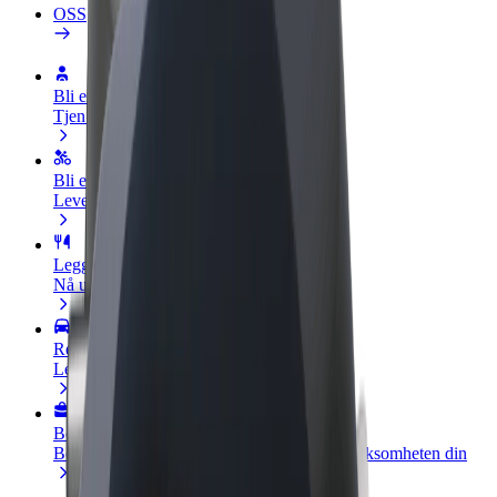
OSS
Bli en sjåfør
Tjen penger på egne vilkår
Bli et leveringsbud
Lever mat og få betalt ukentlig
Legg til en restaurant eller butikk
Nå ut til flere kunder og øk inntjeningen
Registrer deg som flåteeier
Legg til flåten din i Bolt og øk inntekten
Bolt for Business
Bolt-produkter og tjenester oppskalert for virksomheten din