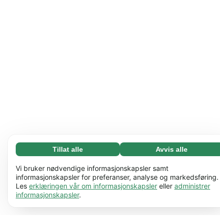
Tillat alle
Avvis alle
Nødvending (65)
Nødvendige informasjonskapsler bidrar til å gjøre
Les mer
Vi bruker nødvendige informasjonskapsler samt
nettstedet vårt nyttig ved å aktivere grunnleggende
informasjonskapsler for preferanser, analyse og markedsføring.
Les
erklæringen vår om informasjonskapsler
eller
administrer
funksjoner, for eksempel sidenavigering. Nettstedet
Preferanser (17)
informasjonskapsler
.
kan ikke fungere ordentlig uten disse
Preferanseinformasjonskapsler gjør at nettstedet vårt
Les mer
informasjonskapslene.
Lær mer
kan huske informasjon som endrer måten det