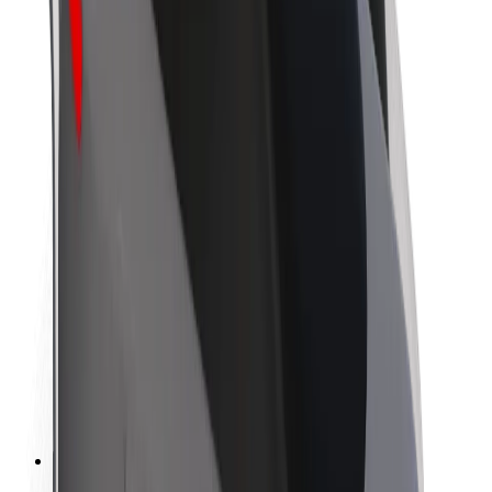
Om Bolt
Bærekraft hos Bolt
Prosjekt Zero
Blogg
Nyhetsrom
Retningslinjer for varemerke
Oppdrag
Investorrelasjoner
Ledelse
Merkevare
Media
Urban Fund
Sikkerhet