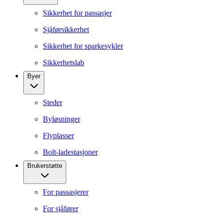
Sikkerhet for passasjer
Sjåførsikkerhet
Sikkerhet for sparkesykler
Sikkerhetslab
Byer
Steder
Byløsninger
Flyplasser
Bolt-ladestasjoner
Brukerstøtte
For passasjerer
For sjåfører