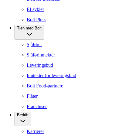
El-sykler
Bolt Pluss
Tjen med Bolt
Sjåfører
Sjåførinntekter
Leveringsbud
Inntekter for leveringsbud
Bolt Food-partnere
Flåter
Franchiser
Bedrift
Karrierer