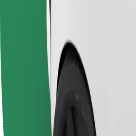
Pålitelige turer i vanlige, mellomstore biler.
Beregnet reisetid
26 min
Beregnet avstand
26 km
Passasjerer
1-4
Beregnet pris
20,90 €
Økonomi
Rimelige turer i enkle biler
Beregnet reisetid
26 min