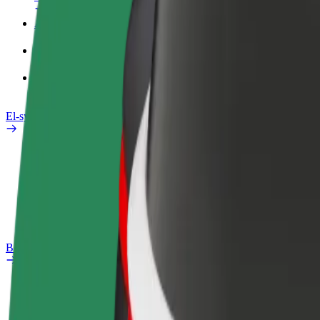
Arbeidsprofil
Produkter
Bolt Food for bedrifter
El-sykler
Sikkerhetslab
Rapporter et problem
OSS
Bolt Pluss
Fordeler
Slik blir du med