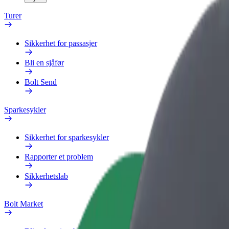
Turer
Sikkerhet for passasjer
Bli en sjåfør
Bolt Send
Sparkesykler
Sikkerhet for sparkesykler
Rapporter et problem
Sikkerhetslab
Bolt Market