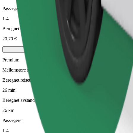
Passasjerer
1-4
Beregnet pris
20,70 €
Premium
Mellomstore førsteklasses biler med eksklusivt utstyr
Beregnet reisetid
26 min
Beregnet avstand
26 km
Passasjerer
1-4