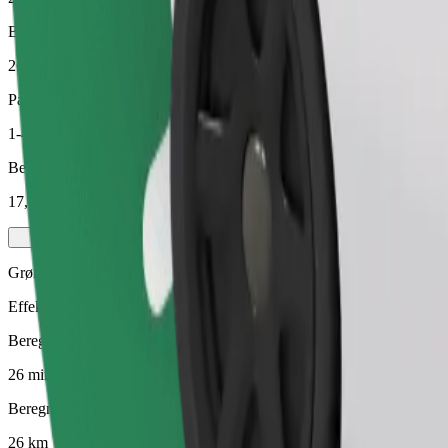
Beregnet avstand
26 km
Passasjerer
1-4
Beregnet pris
17,90 €
Grønn
Effektive turer i hybride og elektriske kjøretøy
Beregnet reisetid
26 min
Beregnet avstand
26 km