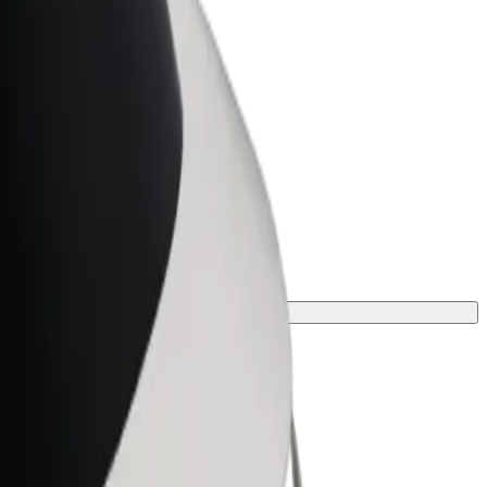
ness
r og tjenester oppskalert for
 din
 finn den perfekte turen.