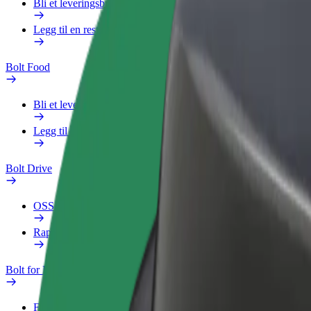
Bli et leveringsbud
Legg til en restaurant eller butikk
Bolt Food
Bli et leveringsbud
Legg til en restaurant eller butikk
Bolt Drive
OSS
Rapporter et kjøretøy
Bolt for Business
Fordeler