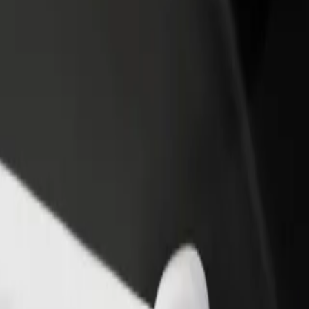
estaurant eller butikk
Registrer deg som flåteeier
Bolt for Busi
re kunder og øk
Legg til flåten din i Bolt og øk
Bolt-produkte
inntekten
virksomheten
ova de Famalicão til Estação CP Guimarães
Nova de Famalicão til Estação CP Guimarães? Utforsk tjenestene våre og
Last ned appen