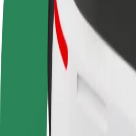
OSS
Bli en sjåfør
Bli et leveringsbud
Legg til en r
Tjen penger på egne
Lever mat og få betalt
Nå ut til fle
vilkår
ukentlig
inntjeningen
Hvordan komme seg fra Câmara Municipal de Vila N
Leter du etter den beste måten å reise fra Câmara Municipal de Vila 
Fra
Câmara Municipal de Vila Nova de Famalicão
Til
Estação CP Guimarães
Komfort og bekvemmelighet er bare noen trykk unna!
Bolt