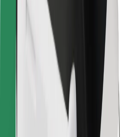
For leveringsbud
Bolt Food
For flåteeiere
For restauranter
Bolt for Business
Annet
Leverandører
Vilkår og betingelser
Informasjonskapsler
Sikkerhet
Få en tur på minutter!
Last ned Bolt-appen