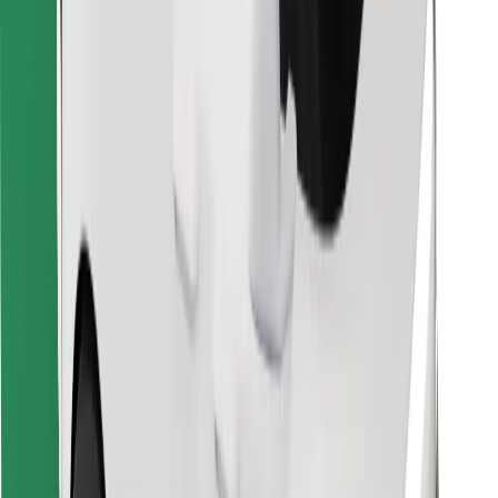
Finn yndlingsmaten din!
Last ned Bolt Food-appen