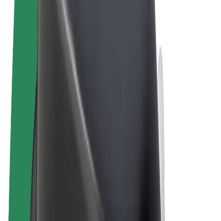
Vilkår og betingelser
Personvern
Informasjonskapsler
© 2026 Bolt Technology OÜ
Produkter
Turer
Sparkesykler
Bolt Market
Bolt Food
Bolt Drive
Bolt for Business