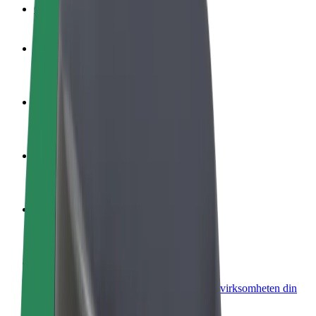
OSS
Bli en sjåfør
Tjen penger på egne vilkår
Bli et leveringsbud
Lever mat og få betalt ukentlig
Legg til en restaurant eller butikk
Nå ut til flere kunder og øk inntjeningen
Registrer deg som flåteeier
Legg til flåten din i Bolt og øk inntekten
Bolt for Business
Bolt-produkter og tjenester oppskalert for virksomheten din