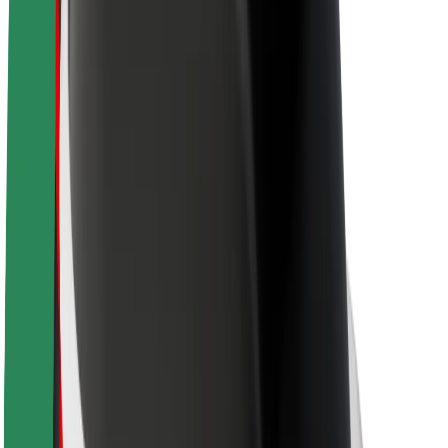
Om Bolt
Bærekraft hos Bolt
Prosjekt Zero
Blogg
Nyhetsrom
Retningslinjer for varemerke
Oppdrag
Investorrelasjoner
Ledelse
Merkevare
Media
Urban Fund
Sikkerhet