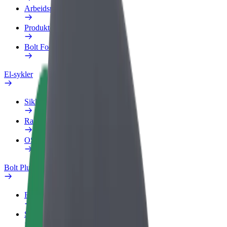
Arbeidsprofil
Produkter
Bolt Food for bedrifter
El-sykler
Sikkerhetslab
Rapporter et problem
OSS
Bolt Pluss
Fordeler
Slik blir du med