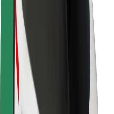
Sikkerhet for passasjer
Sjåførsikkerhet
Sikkerhet for sparkesykler
Sikkerhetslab
Byer
Steder
Byløsninger
Flyplasser
Bolt-ladestasjoner
Brukerstøtte
For passasjerer
For sjåfører