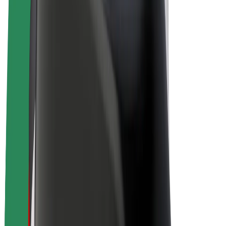
El-sykler
Bolt Pluss
Tjen med Bolt
Sjåfører
Sjåførinntekter
Leveringsbud
Inntekter for leveringsbud
Bolt Food-partnere
Flåter
Franchiser
Bedrift
Karrierer