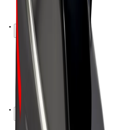
El-sykler
Bolt Pluss
Tjen med Bolt
Sjåfører
Sjåførinntekter
Leveringsbud
Inntekter for leveringsbud
Bolt Food-partnere
Flåter
Franchiser
Bedrift
Karrierer