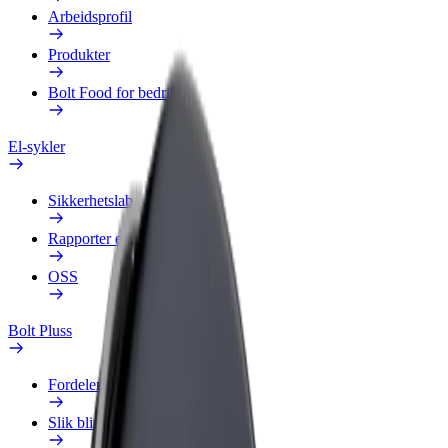
Arbeidsprofil
Produkter
Bolt Food for bedrifter
El-sykler
Sikkerhetslab
Rapporter et problem
OSS
Bolt Pluss
Fordeler
Slik blir du med