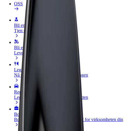
OSS
Bli en sjåfør
Tjen penger på egne vilkår
Bli et leveringsbud
Lever mat og få betalt ukentlig
Legg til en restaurant eller butikk
Nå ut til flere kunder og øk inntjeningen
Registrer deg som flåteeier
Legg til flåten din i Bolt og øk inntekten
Bolt for Business
Bolt-produkter og tjenester oppskalert for virksomheten din