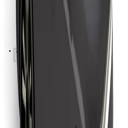
For leveringsbud
Bolt Food
For flåteeiere
For restauranter
Bolt for Business
Annet
Leverandører
Vilkår og betingelser
Informasjonskapsler
Sikkerhet
Få en tur på minutter!
Last ned Bolt-appen