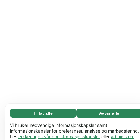
Tillat alle
Avvis alle
Nødvending (65)
Nødvendige informasjonskapsler bidrar til å gjøre
Les mer
Vi bruker nødvendige informasjonskapsler samt
nettstedet vårt nyttig ved å aktivere grunnleggende
informasjonskapsler for preferanser, analyse og markedsføring.
Les
erklæringen vår om informasjonskapsler
eller
administrer
funksjoner, for eksempel sidenavigering. Nettstedet