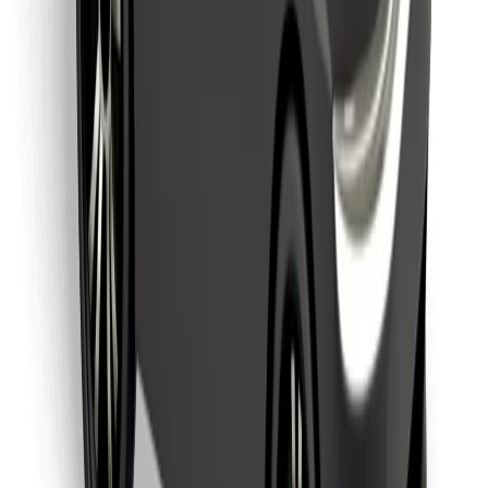
Finn yndlingsmaten din!
Last ned Bolt Food-appen