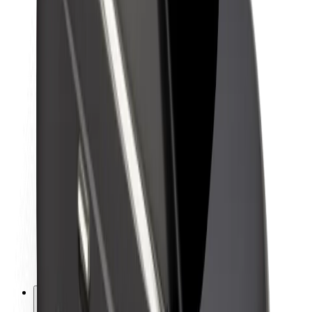
Om Bolt
Bærekraft hos Bolt
Prosjekt Zero
Blogg
Nyhetsrom
Retningslinjer for varemerke
Oppdrag
Investorrelasjoner
Ledelse
Merkevare
Media
Urban Fund
Sikkerhet