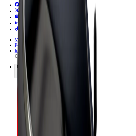
Vilkår og betingelser
Personvern
Informasjonskapsler
© 2026 Bolt Technology OÜ
Produkter
Turer
Sparkesykler
Bolt Market
Bolt Food
Bolt Drive
Bolt for Business