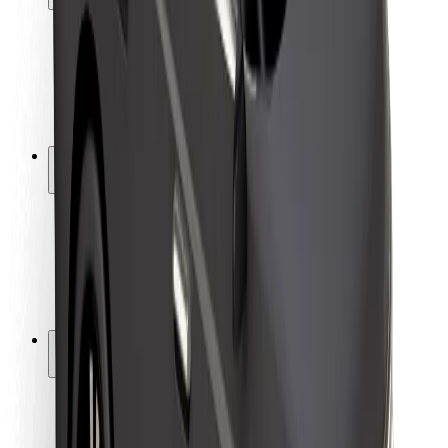
Sikkerhet for passasjer
Sjåførsikkerhet
Sikkerhet for sparkesykler
Sikkerhetslab
Byer
Steder
Byløsninger
Flyplasser
Bolt-ladestasjoner
Brukerstøtte
For passasjerer
For sjåfører