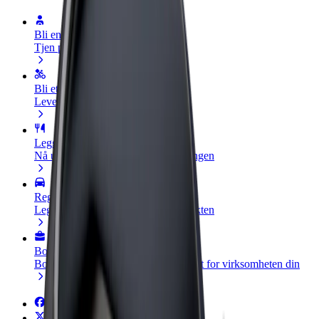
Bli en sjåfør
Tjen penger på egne vilkår
Bli et leveringsbud
Lever mat og få betalt ukentlig
Legg til en restaurant eller butikk
Nå ut til flere kunder og øk inntjeningen
Registrer deg som flåteeier
Legg til flåten din i Bolt og øk inntekten
Bolt for Business
Bolt-produkter og tjenester oppskalert for virksomheten din