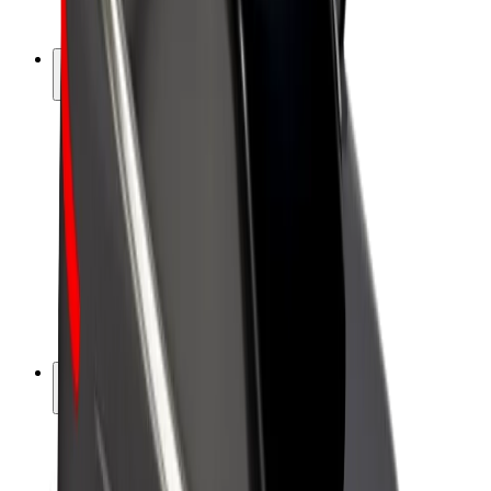
Bolt Pluss
Tjen med Bolt
Sjåfører
Sjåførinntekter
Leveringsbud
Inntekter for leveringsbud
Bolt Food-partnere
Flåter
Franchiser
Bedrift
Karrierer
Om Bolt