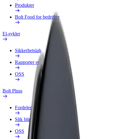
Produkter
Bolt Food for bedrifter
El-sykler
Sikkerhetslab
Rapporter et problem
OSS
Bolt Pluss
Fordeler
Slik blir du med
OSS