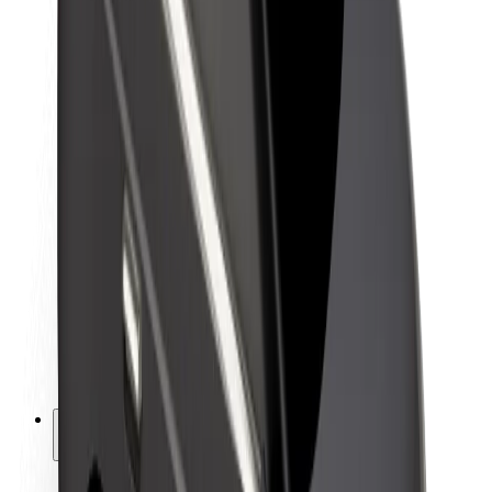
Bærekraft hos Bolt
Prosjekt Zero
Blogg
Nyhetsrom
Retningslinjer for varemerke
Oppdrag
Investorrelasjoner
Ledelse
Merkevare
Media
Urban Fund
Sikkerhet
Sikkerhet for passasjer