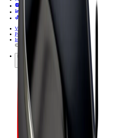
Vilkår og betingelser
Personvern
Informasjonskapsler
© 2026 Bolt Technology OÜ
Produkter
Turer
Sparkesykler
Bolt Market
Bolt Food
Bolt Drive
Bolt for Business
El-sykler