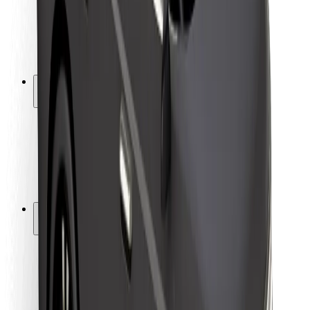
Sjåførsikkerhet
Sikkerhet for sparkesykler
Sikkerhetslab
Byer
Steder
Byløsninger
Flyplasser
Bolt-ladestasjoner
Brukerstøtte
For passasjerer
For sjåfører
For leveringsbud