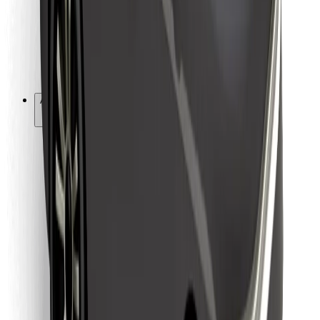
Bolt Food
For flåteeiere
For restauranter
Bolt for Business
Annet
Leverandører
Vilkår og betingelser
Informasjonskapsler
Sikkerhet
Få en tur på minutter!
Last ned Bolt-appen
Finn yndlingsmaten din!